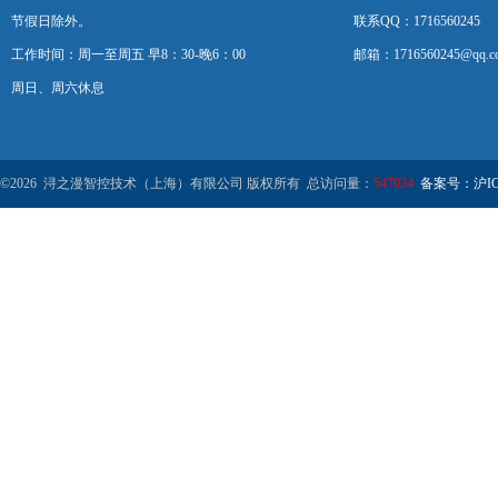
节假日除外。
联系QQ：1716560245
工作时间：周一至周五 早8：30-晚6：00
邮箱：1716560245@qq.c
周日、周六休息
©2026 浔之漫智控技术（上海）有限公司 版权所有 总访问量：
547034
备案号：沪ICP