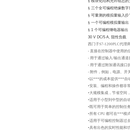
§
模块化结构允许组态的
§
三个全可编程绝缘数字
§
可量测的模拟量输入
(0
§
一个可编程模拟量输出
§
1
个可编程继电器输出
30 V DC/5 A,
阻性负载
西门子S7-1200PLC代理
- 直接在控制器中使用的
- 用于通过输入/输出通
- 用于通过附加通讯接
- 附件，例如，电源、开关模
•以***的成本提供**
•安装、编程和操作都非
•大规模集成，节省空间
•适用于小型到中型的自
•既可用于简单的控制任
•所有 CPU 都可在**
•适用于可编程控制器过
•具有出色的实时性能和