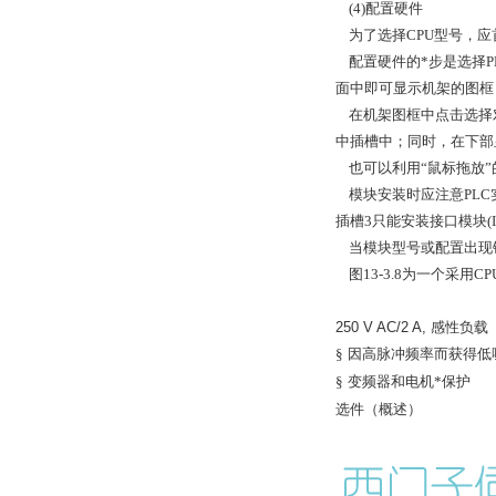
(4)配置硬件
为了选择CPU型号，应首
配置硬件的*步是选择PLC
面中即可显示机架的图框，即图
在机架图框中点击选择
中插槽中；同时，在下部
也可以利用“鼠标拖放”
模块安装时应注意PLC实际
插槽3只能安装接口模块(
当模块型号或配置出现错
图13-3.8为一个采用CPU
250 V AC/2 A,
感性负载
§
因高脉冲频率而获得低
§
变频器和电机*保护
选件（概述）