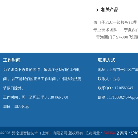
1200代理商
相关产品
西门子PLC一级授权代理
专业技术团队
宁夏西门
青海西门子S7-300代
工作时间
联系方式
为了避免不必要的等待，敬请注意我们的工作时
地址：上海市松江区广富
间 。以下是我们的正常工作时间，中国大陆法定
联系人：占亦
节假日除外。
联系QQ：1716560245
工作时间：周一至周五 早8：30-晚6：00
邮箱：1716560245@qq.c
周日、周六休息
©2026 浔之漫智控技术（上海）有限公司 版权所有 总访问量：
546354
备案号：沪ICP