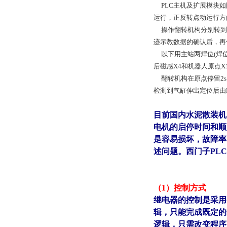
PLC主机及扩展模块如
运行，正反转点动运行方
操作翻转机构分别转到原
迹示教数据的确认后，再
以下用主站两焊位(焊位1
后磁感X4和机器人原点X
翻转机构在原点停留2s后
检测到气缸伸出定位后由P
目前国内水泥散装机
电机的启停时间和顺
是容易损坏，故障率
述问题。西门子PL
（1）控制方式
继电器的控制是采用
辑，只能完成既定的
逻辑，只需改变程序