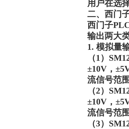
用户在选
二、西门
西门子
PLC
输出两大
1.
模拟量
（
1
）
SM12
±10V
，
±5
流信号范
（
2
）
SM12
±10V
，
±5
流信号范
（
3
）
SM12