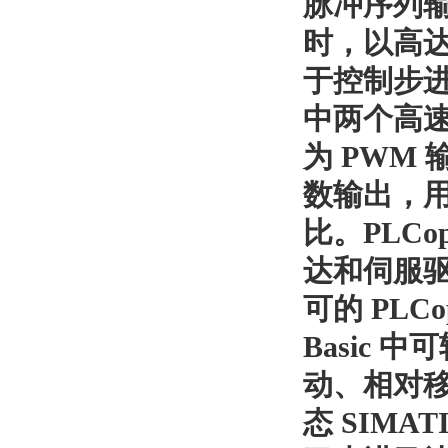
脉冲序列
时，以高
于控制步
中两个高
为
PWM
数输出，
比。
PLCo
达和伺服
可的
PLCo
Basic
中可
动、相对
态
SIMATIC