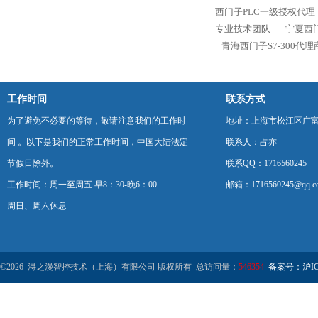
西门子PLC一级授权代理
专业技术团队
宁夏西门
青海西门子S7-300代
工作时间
联系方式
为了避免不必要的等待，敬请注意我们的工作时
地址：上海市松江区广富
间 。以下是我们的正常工作时间，中国大陆法定
联系人：占亦
节假日除外。
联系QQ：1716560245
工作时间：周一至周五 早8：30-晚6：00
邮箱：1716560245@qq.c
周日、周六休息
©2026 浔之漫智控技术（上海）有限公司 版权所有 总访问量：
546354
备案号：沪ICP