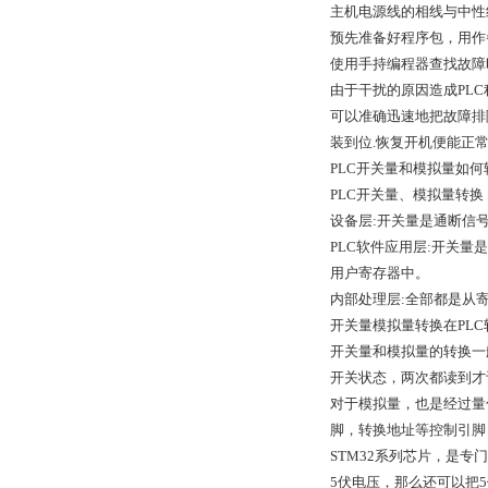
主机电源线的相线与中性
预先准备好程序包，用作
使用手持编程器查找故障
由于干扰的原因造成PL
可以准确迅速地把故障排
装到位.恢复开机便能正
PLC开关量和模拟量如何
PLC开关量、模拟量转换
设备层:开关量是通断信
PLC软件应用层:开关量是
用户寄存器中。
内部处理层:全部都是从
开关量模拟量转换在PLC
开关量和模拟量的转换一
开关状态，两次都读到才
对于模拟量，也是经过量
脚，转换地址等控制引脚，
STM32系列芯片，是
5伏电压，那么还可以把5