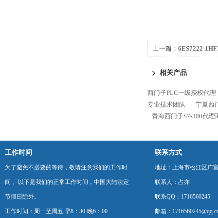
上一篇：
6ES7222-1H
1200代理商
相关产品
西门子PLC一级授权代理
专业技术团队
宁夏西门
青海西门子S7-300代
工作时间
联系方式
为了避免不必要的等待，敬请注意我们的工作时
地址：上海市松江区广富
间 。以下是我们的正常工作时间，中国大陆法定
联系人：占亦
节假日除外。
联系QQ：1716560245
工作时间：周一至周五 早8：30-晚6：00
邮箱：1716560245@qq.c