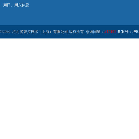
周日、周六休息
©2026 浔之漫智控技术（上海）有限公司 版权所有 总访问量：
547034
备案号：沪ICP