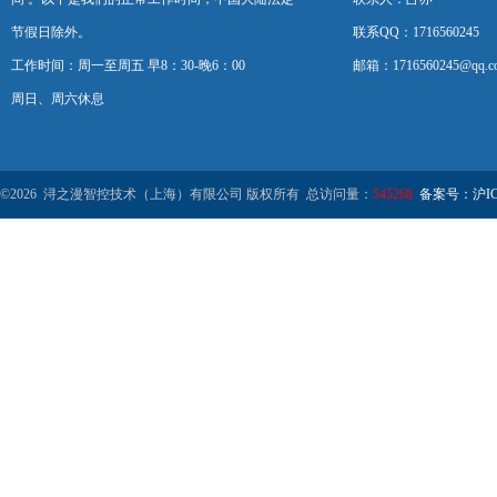
节假日除外。
联系QQ：1716560245
工作时间：周一至周五 早8：30-晚6：00
邮箱：1716560245@qq.c
周日、周六休息
©2026 浔之漫智控技术（上海）有限公司 版权所有 总访问量：
545268
备案号：沪ICP