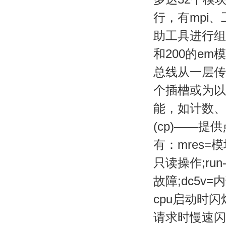
行，有mpi
助工具进行组
和200的e
总线从一层传
个插槽或为以
能，如计数、
(cp)——提
有：mres=
只读操作;ru
故障;dc5v
cpu启动时
请求时慢速闪