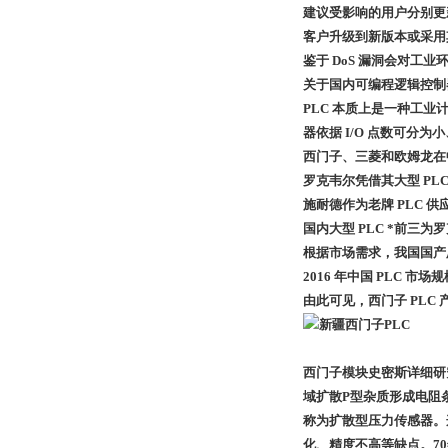
建议受影响的用户分别更新到
客户升级到新版本或采用
鉴于 DoS 漏洞会对工
关于国内可编程逻辑控制
PLC 本质上是一种工业
器依据 I/O 点数可分为
西门子、三菱和欧姆龙在中
罗克韦尔凭借其大型 PLC
施耐德作为老牌 PLC 供
国内大型 PLC *前三
根据市场需求，我国国产厂商
2016 年中国 PLC 市场
由此可见，西门子 PL
西门子模块史密斯详细研
域扩散P型杂质形成电阻
称为扩散型压力传感器。
化、精度不高等缺点。7