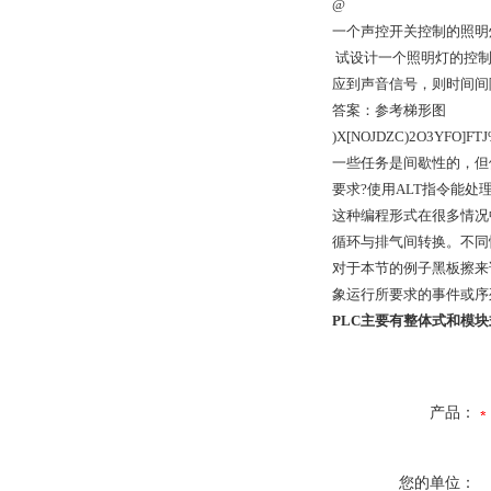
@
一个声控开关控制的照明
试设计一个照明灯的控制程
应到声音信号，则时间间
答案：参考梯形图
)X[NOJDZC)2O3YFO]FT
一些任务是间歇性的，但
要求?使用ALT指令能处
这种编程形式在很多情况
循环与排气间转换。不同
对于本节的例子黑板擦来
象运行所要求的事件或序
PLC主要有整体式和模
产品：
您的单位：