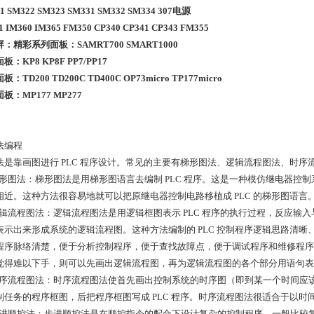
1 SM322 SM323 SM331 SM332 SM334 307电源
1 IM360 IM365 FM350 CP340 CP341 CP343 FM355
：精彩系列面板：SAMRT700 SMART1000
板：KP8 KP8F PP7/PP17
：TD200 TD200C TD400C OP73micro TP177micro
板：MP177 MP277
法编程
法是靠画图进行 PLC 程序设计。常见的主要有梯形图法、逻辑流程图法、时序
) 梯形图法：梯形图法是用梯形图语言去编制 PLC 程序。这是一种模仿继电器
相近。这种方法很容易地就可以把原继电器控制电路移植成 PLC 的梯形图语
) 逻辑流程图法：逻辑流程图法是用逻辑框图表示 PLC 程序的执行过程，反应
表示出来形成系统的逻辑流程图。这种方法编制的 PLC 控制程序逻辑思路清
程序脉络清楚，便于分析控制程序，便于查找故障点，便于调试程序和维修程序
觉得难以下手，则可以先画出逻辑流程图，再为逻辑流程图的各个部分用语句表和
) 时序流程图法：时序流程图法使首先画出控制系统的时序图（即到某一个时间
制任务的程序框图，后把程序框图写成 PLC 程序。时序流程图法很适合于以
) 步进顺控法：步进顺控法是在顺控指令的配合下设计复杂的控制程序。一般比