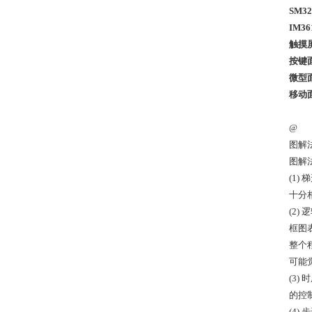
SM32
IM36
触摸屏
按键面
微型面板
移动面
@
图解
图解
(1
十分
(2
框图
整个
可能
(3
的控
(4