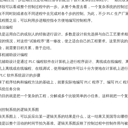
序段可以看成整个控制过程中的一步。从整个角度去看，一个复杂系统的控制过
在不同时刻或者在不同进程中去完成对各个步的控制。为此，不少 PLC 生产厂家
流程图之后，可以利用步进顺控指令方便地编写控制程序。
经验法编程
法是运用自己的或别人的经验进行设计。多数是设计前先选择与自己工艺要求相
程的情况，对这些“试验程序”逐一修改，使之适合自己的工程要求。这里所说
验，就需要日积月累，善于总结。
计算机辅助设计编程
机辅助设计是通过 PLC 编程软件在计算机上进行程序设计、离线或在线编程
机上离线或在线编程、在线调试，使用编程软件可以十分方便地在计算机上进行程
.2 PLC 软件系统设计的步骤
解了程序结构和编程方法的基础上，就要实际地编写 PLC 程序了。编写 PLC
对系统任务分块
的目的就是把一个复杂的工程，分解成多个比较简单的小任务。这样就把一个复
 编制控制系统的逻辑关系图
辑关系图上，可以反应出某一逻辑关系的结果是什么，这一结果又英国导出哪些
能是以整个活动的时间节拍为基准。逻辑关系图反映了控制过程中控制作用与被