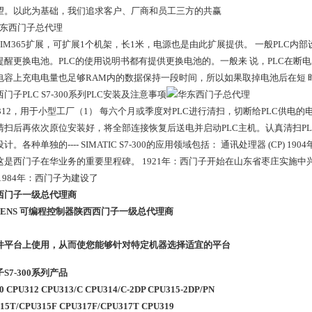
望。以此为基础，我们追求客户、厂商和员工三方的共赢
通过IM365扩展，可扩展1个机架，长1米，电源也是由此扩展提供。 一般PLC
提醒更换电池。PLC的使用说明书都有提供更换电池的。一般来 说，PLC在断
电容上充电电量也足够RAM内的数据保持一段时间，所以如果取掉电池后在短 
门子PLC S7-300系列PLC安装及注意事项
U 312，用于小型工厂（1） 每六个月或季度对PLC进行清扫，切断给PLC供电
扫后再依次原位安装好，将全部连接恢复后送电并启动PLC主机。认真清扫PLC箱内卫生
计。各种单独的---- SIMATIC S7-300的应用领域包括： 通讯处理器 (C
这是西门子在华业务的重要里程碑。 1921年：西门子开始在山东省枣庄实施
1984年：西门子为建设了
西门子一级总代理商
EMENS 可编程控制器陕西西门子一级总代理商
件平台上使用，从而使您能够针对特定机器选择适宜的平台
S7-300系列产品
00 CPU312 CPU313/C CPU314/C-2DP CPU315-2DP/PN
15T/CPU315F CPU317F/CPU317T CPU319