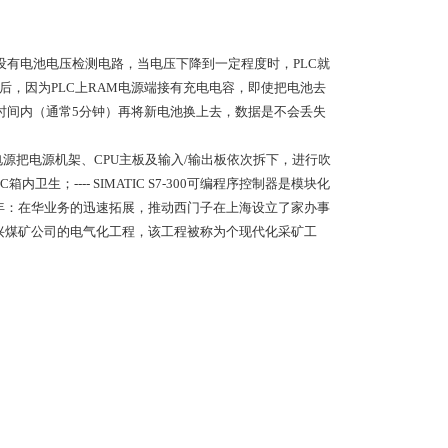
内部设有电池电压检测电路，当电压下降到一定程度时，PLC就
电后，因为PLC上RAM电源端接有充电电容，即使把电池去
时间内（通常5分钟）再将新电池换上去，数据是不会丢失
的电源把电源机架、CPU主板及输入/输出板依次拆下，进行吹
；---- SIMATIC S7-300可编程序控制器是模块化
P) 1904年：在华业务的迅速拓展，推动西门子在上海设立了家办事
中兴煤矿公司的电气化工程，该工程被称为个现代化采矿工