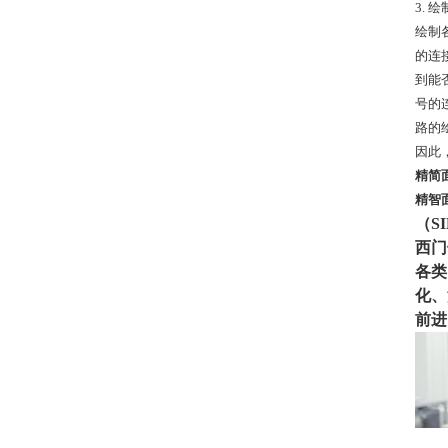
3. 
绘制
的连
到能
号的
路的
因此
精简面板
精智面板
（S
西门
各类
化、
前进