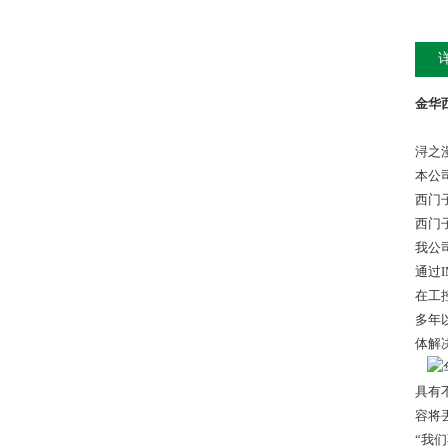
金华西
浔之
本公
西门
西门
我公
通过I
在工
多年
体解
具有
容将
“我