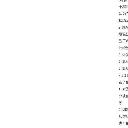
个程
认为
状态
2. 
经验
己工
计经
3. 
计算
计算
7.3
在了
1. 
分块
序。
2.
从逻
也可