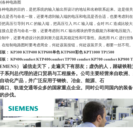
绘制各种电路图
各种电路的目的，是把系统的输入输出所设计的地址和名称联系起来。这是很关键
接点是否与命名一致，还要考虑到输入端的电压和电流是否合适，也要考虑到在
否把高压引导到 PLC 的输入端，把高压引入 PLC 输入端，会对 PLC 造成比
连接点是否与命名一致，还要考虑到 PLC 输出模块的带负载能力和耐电压能
绘制中，还要考虑设计的原则努力提高其稳定性和可靠性。虽然用 PLC 进行
，在绘制电路图时要考虑周全，何处该装按钮，何处该装开关，都要一丝不苟。
： KP300 KTP400 KTP600单色 KTP600彩色 KPT1000 TP1500
： KP400comfort KTP400comfort TP700 comfort KP700 comfort KP900 T
IEMENS） 诚信走天下，走遍天下有朋友；虚伪的人，踏破铁
子
系列总代理
的进口贸易与工程服务。公司主要经营来自欧洲、
自动化产品，并广泛应用于钢铁、冶金、能源、石
港口、轨
道交通等众多的国家重点企业。同时公司同国内的装备
的步伐。