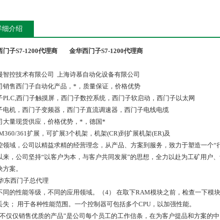
详细介绍
门子S7-1200代理商
金华西门子S7-1200代理商
漫智控技术有限公司 上海诗慕自动化设备有限公司
司销售西门子自动化产品，*，质量保证，价格优势
子PLC,西门子触摸屏，西门子数控系统，西门子软启动，西门子以太网
子电机，西门子变频器，西门子直流调速器，西门子电线电缆
司大量现货供应，价格优势，*，德国*
M360/361扩展，可扩展3个机架，机架(CR)到扩展机架(ER)及
控领域，公司以精益求精的经营理念，从产品、方案到服务，致力于塑造一个“
以来，公司坚持“以客户为本，与客户共同发展”的思想，全力以赴为工矿用户
决方案。
不同的性能等级，不同的应用领域。（4） 在取下RAM模块之前，检查一下模
丢失； 用于各种性能范围。一个控制器可包括多个CPU，以加强性能。
们不仅仅销售优质的产品”是公司每个员工的工作信条，在为客户提品和方案的