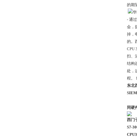
的期
- 
会，
掉，
的。西
CP
扫、清
结构设
处，
程。 
东北
SI
同硬
西门子
S7-3
CPU3