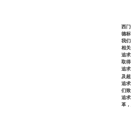
西门
德标
我们
相关
追求
取得
追求
及超
追求
们致
追求
革，