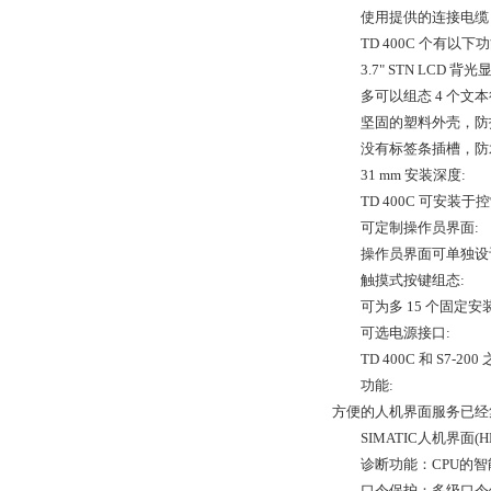
使用提供的连接电缆 TD 4
TD 400C 个有以下功
3.7" STN LCD 背光显
多可以组态 4 个文本
坚固的塑料外壳，防护等级
没有标签条插槽，防
31 mm 安装深度:
TD 400C 可安装
可定制操作员界面:
操作员界面可单独设计（包括颜
触摸式按键组态:
可为多 15 个固定安装
可选电源接口:
TD 400C 和 S7-2
功能:
方便的人机界面服务已经
SIMATIC人机界面(H
诊断功能：CPU的智能
口令保护：多级口令保