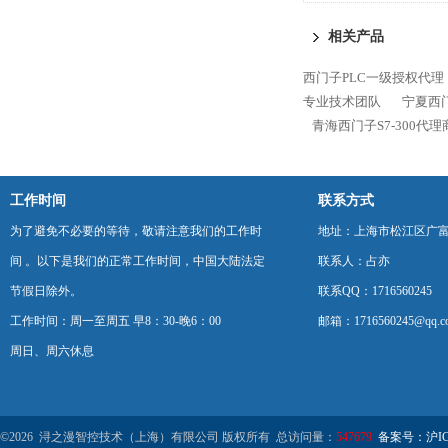
400代理商
相关产品
西门子PLC一级授权代理
专业技术团队
宁夏西门
青海西门子S7-300代
工作时间
联系方式
为了避免不必要的等待，敬请注意我们的工作时
地址：上海市松江区广富
间 。以下是我们的正常工作时间，中国大陆法定
联系人：占亦
节假日除外。
联系QQ：1716560245
工作时间：周一至周五 早8：30-晚6：00
邮箱：1716560245@qq.c
周日、周六休息
©2026 浔之漫智控技术（上海）有限公司 版权所有 总访问量：
547679
备案号：沪ICP