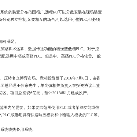
,系统的装置分布范围很广,远程I/O可以分散安装在现场装置
备分别独立控制,又要相互的场合,可以选用小型PLC,但必须
备都可满足。
具有加减算术运算、数据传送功能的增强型低档PLC。对于控
度,选用中档或高挡PLC。但是中、高挡PLC价格较贵,一般
、压铸名企博弈市场、竞相投资落子2016年7月6日，由香
集团总经理王伟东先生，羊尖镇相关负责人在投资协议上签
区。项目总投资6亿元，预计2018年1月建成投产。
用范围内的需要。如果要跨范围使用PLC,或者某些功能或信
的PLC,或选用具有快速响应模块和中断输入模块的PLC等。
余系统或热备用系统。