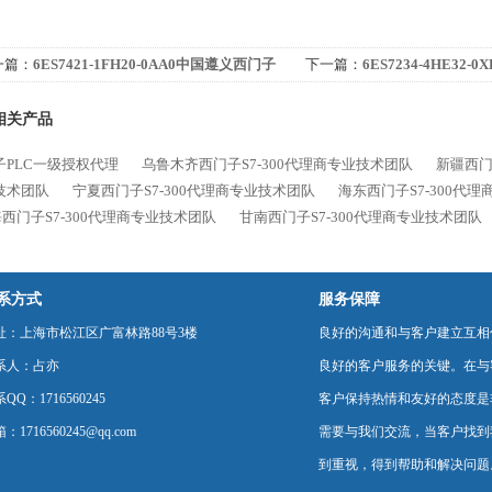
一篇：
6ES7421-1FH20-0AA0中国遵义西门子
下一篇：
6ES7234-4HE32-
-400代理商
代理商
相关产品
子PLC一级授权代理
乌鲁木齐西门子S7-300代理商专业技术团队
新疆西门
技术团队
宁夏西门子S7-300代理商专业技术团队
海东西门子S7-300代
西门子S7-300代理商专业技术团队
甘南西门子S7-300代理商专业技术团队
系方式
服务保障
址：上海市松江区广富林路88号3楼
良好的沟通和与客户建立互相
系人：占亦
良好的客户服务的关键。在与
QQ：1716560245
客户保持热情和友好的态度是
：1716560245@qq.com
需要与我们交流，当客户找到
到重视，得到帮助和解决问题