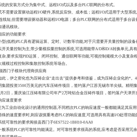
C系统的安装方式分为集中式、远程I/O式以及多台PLC联网的分布式。
式不需要设置驱动远程I/O硬件,系统反应快、成本低；远程I/O式适用于大型系统
,连线短,但需要增设驱动器和远程I/O电源；多台PLC联网的分布式适用于多台设
加通讯模块。
相应的功能要求
小型(低档)PLC具有逻辑运算、定时、计数等功能,对于只需要开关量控制的设
以开关量控制为主,带少量模拟量控制的系统,可选用能带A/D和D/A转换单元,
复杂,要求实现PID运算 、闭环控制、通信联网等功能,可视控制规模大小及复杂程
大规模过程控制和集散控制系统等场合。
如此，伊之密化也为压铸企业“走出去”提供参考和借鉴，成为压铸企业化的*。4
明集团投资3500万美元的汽车压铸件项目，签约落户江苏无锡市羊尖镇。精明
9月2日，重庆渝江压铸有限公司年产2万吨铝合金压铸件项目，签约落户天津开发
响应速度要求
C是为工业自动化设计的通用控制器,不同档次PLC的响应速度一般都能满足其应
特殊的速度要求时,则应该慎重考虑PLC的响应速度,可选用具有高速I/O处理功能
统可靠性的要求闽侯县西门子6ES7522-1BH10-0AA0
一般系统PLC的可靠性均能满足。对可靠性要求很高的系统,应考虑是否采用冗
机型尽量统一