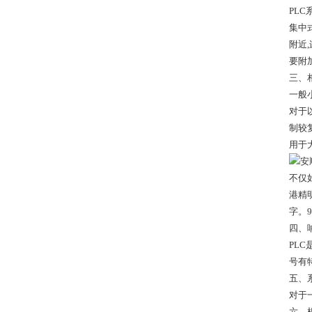
PL
集中
附近
要附
三、
一般
对于
制较
用于
不仅
港精
字。
四、
PL
号有
五、系
对于
六、