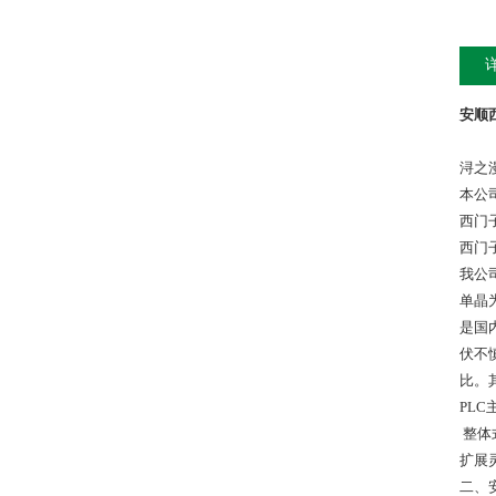
安顺西
浔之
本公
西门
西门
我公
单晶
是国
伏不
比。
PL
整体
扩展
二、