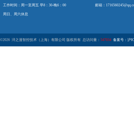
工作时间：周一至周五 早8：30-晚6：00
邮箱：1716560245@qq.c
周日、周六休息
©2026 浔之漫智控技术（上海）有限公司 版权所有 总访问量：
547034
备案号：沪ICP