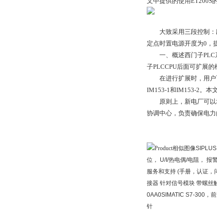
文中提供的使用ET200
大致采用三段控制：段，
定点时置电源开度为0，
一、概述西门子PLC系
子PLCCPU后面可扩
在进行扩展时，用户可以选
IM153-1和IM15
原则上，新电厂可以地发
协调中心，负责确保电力
相似图像SIPLUS S
位， U/I/热电偶/电阻，
服务和支持 (手册，认证，问答...
接器 针对信号模块 带螺丝
0AA0SIMATIC S7-3
针