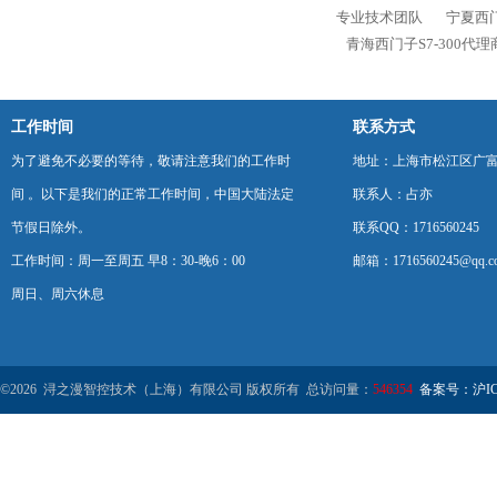
专业技术团队
宁夏西门
青海西门子S7-300代
工作时间
联系方式
为了避免不必要的等待，敬请注意我们的工作时
地址：上海市松江区广富
间 。以下是我们的正常工作时间，中国大陆法定
联系人：占亦
节假日除外。
联系QQ：1716560245
工作时间：周一至周五 早8：30-晚6：00
邮箱：1716560245@qq.c
周日、周六休息
©2026 浔之漫智控技术（上海）有限公司 版权所有 总访问量：
546354
备案号：沪ICP