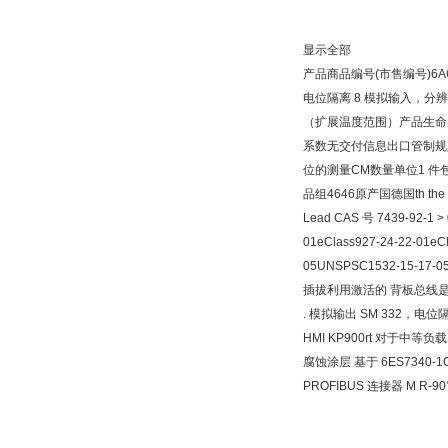
显示全部
产品商品编号(市售编号)6AG133
电位隔离 8 模拟输入，分辨率 
（扩展温度范围）产品生命周期
系数无交付信息出口管制规定AL : 
位的测量CM数量单位1 件包装数量
品组4646原产国德国th th
Lead CAS 号 7439-92-1 >
01eClass927-24-22-01e
05UNSPSC1532-15-17
插拔利用激活的 背板总线
. 模拟输出 SM 332，电位
HMI KP900rt 对于中等负载
腐蚀涂层 基于 6ES7340-1
PROFIBUS 连接器 M R-90