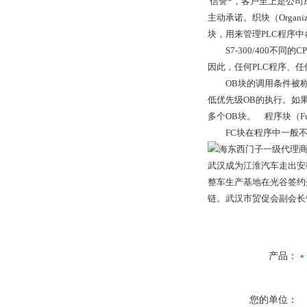
信誉*，客户至上是公司
主动承诺。织块（Organ
块，用来管理PLC程序
S7-300/400不同
因此，任何PLC程序、任
OB块的调用条件被称为
低优先级OB的执行。如果
多个OB块。 程序块（F
FC块在程序中一般不可
武汉成为江淮汽车走出安
整车生产基地在光谷签约
链。武汉市贸促会副会长
产品：
您的单位：