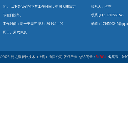
间 。以下是我们的正常工作时间，中国大陆法定
联系人：占亦
节假日除外。
联系QQ：1716560245
工作时间：周一至周五 早8：30-晚6：00
邮箱：1716560245@qq.c
周日、周六休息
©2026 浔之漫智控技术（上海）有限公司 版权所有 总访问量：
547034
备案号：沪ICP