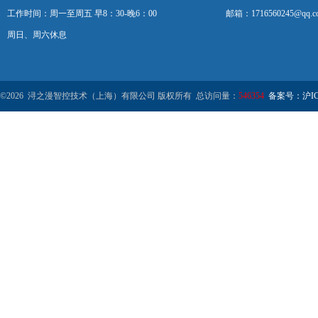
工作时间：周一至周五 早8：30-晚6：00
邮箱：1716560245@qq.c
周日、周六休息
©2026 浔之漫智控技术（上海）有限公司 版权所有 总访问量：
546354
备案号：沪ICP