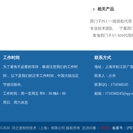
相关产品
西门子PLC一级授权代理
专业技术团队
宁夏西门
青海西门子S7-300代
工作时间
联系方式
为了避免不必要的等待，敬请注意我们的工作时
地址：上海市松江区广富
间 。以下是我们的正常工作时间，中国大陆法定
联系人：占亦
节假日除外。
联系QQ：1716560245
工作时间：周一至周五 早8：30-晚6：00
邮箱：1716560245@qq.c
周日、周六休息
©2026 浔之漫智控技术（上海）有限公司 版权所有 总访问量：
546354
备案号：沪ICP