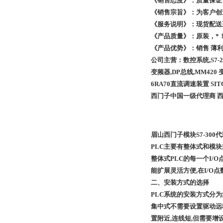
《销售态度》：质量保证
《销售宗旨》：为客户创
《服务说明》：现货配送
《产品质量》：原装，*
《产品优势》：销售 薄
公司主营：数控系统,S7-200PL
变频器,DP总线,MM420
6RA70
直流调速装置 SI
西门子中国一级代理商 西
眉山西门子模块S7-300
PLC
主要有整体式和模块
整体式PLC的每一个I/
能扩展灵活方便,在I/O
二、安装方式的选择
PLC
系统的安装方式分为
集中式不需要设置驱动远程
置附近,连线短,但需要增