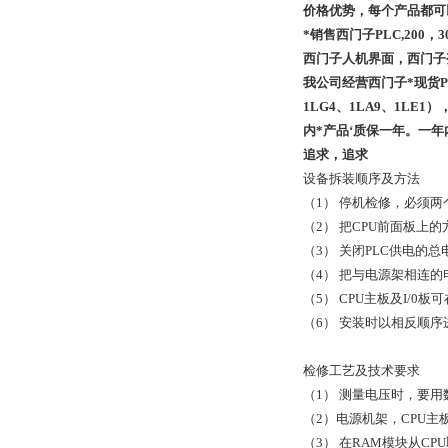
价格优势，每个产品都可
*销售西门子PLC,200，
西门子人机界面，西门子
我公司经营西门子*现货PLC；S
1LG4、1LA9、1LE1
内*产品‘质保一年。一
追求，追求
设备拆装顺序及方法
（1） 停机检修，必须
（2） 把CPU前面板上
（3） 关闭PLC供电的
（4） 把与电源架相连
（5） CPU主板及I/0
（6） 安装时以相反顺序
检修工艺及技术要求
（1） 测量电压时，要
（2）电源机架，CPU
（3） 在RAM模块从C