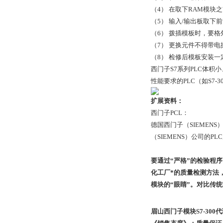
（4） 在取下RAM模
（5） 输入/输出板取下
（6） 拨插模板时，要
（7） 更换元件不得带电
（8） 检修后模板安装
西门子S7系列PLC体积
性能要求的PLC（如S7-3
扩展资料：
西门子PCL：
德国西门子（SIEME
（SIEMENS）公司的PLC产
要通过“严格”的检验程
化工厂*的质量检测方法，
模块的“眼睛”。对比传
眉山西门子模块S7-300代