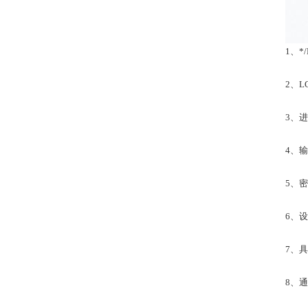
1、*
2、L
3、
4、
5、
6、
7、
8、通