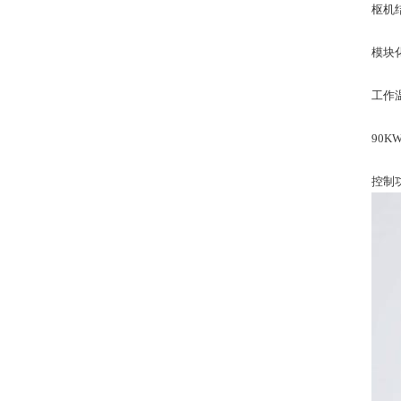
枢机
模块
工作温
90K
控制