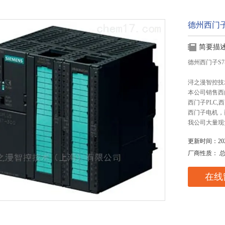
德州西门子
简要描
德州西门子S7
浔之漫智控技
本公司销售西
西门子PLC
西门子电机，
我公司大量现
更新时间：2025
厂商性质： 
在线