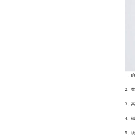
1、的
2、
3、
4、
5、线