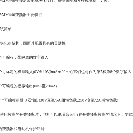
子MM440变频器采用模块化设计。操作面板和各种模块易于更换。
子MM440变频器主要特征
调试简单
模块化的结构，因而其配置具有的灵活性
6个可编程，带隔离的数字输入
个可标定的模拟输入(0V至10V,0mA至20mA),它们也可作为第7和第8个数字输入
个可编程的模拟输出(0mA至20mA)
个*可编程的继电器输出(30V直流/5A,阻性负载;250V交流/2A,感性负载)
当使用较高的开关频率时，电机可以低噪音运行(在开关频率较高的情况下，要降
*的变频器和电动机保护功能