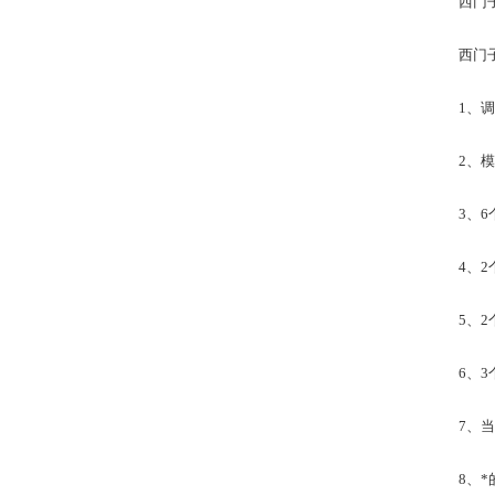
西门
西门
1、
2、
3、
4、2
5、2
6、3
7、
8、