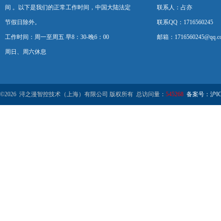
间 。以下是我们的正常工作时间，中国大陆法定
联系人：占亦
节假日除外。
联系QQ：1716560245
工作时间：周一至周五 早8：30-晚6：00
邮箱：1716560245@qq.c
周日、周六休息
©2026 浔之漫智控技术（上海）有限公司 版权所有 总访问量：
545268
备案号：沪ICP