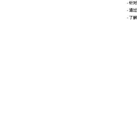
- 
- 
- 