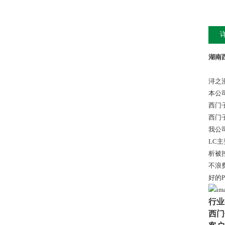
湖南
浔之
本公
西门
西门
我公
LC
析被
不浪
好的
行业
西门