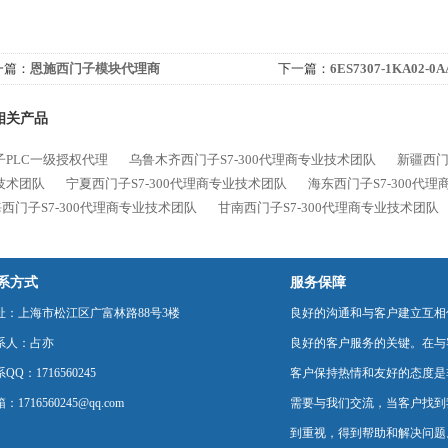
一篇：
恩施西门子模块代理商
下一篇：
6ES7307-1KA02
代理商
相关产品
子PLC一级授权代理
乌鲁木齐西门子S7-300代理商专业技术团队
新疆西门
技术团队
宁夏西门子S7-300代理商专业技术团队
海东西门子S7-300代
西门子S7-300代理商专业技术团队
甘南西门子S7-300代理商专业技术团队
系方式
服务保障
址：上海市松江区广富林路88号3楼
良好的沟通和与客户建立互相
系人：占亦
良好的客户服务的关键。在与
QQ：1716560245
客户保持热情和友好的态度是
：1716560245@qq.com
需要与我们交流，当客户找到
到重视，得到帮助和解决问题