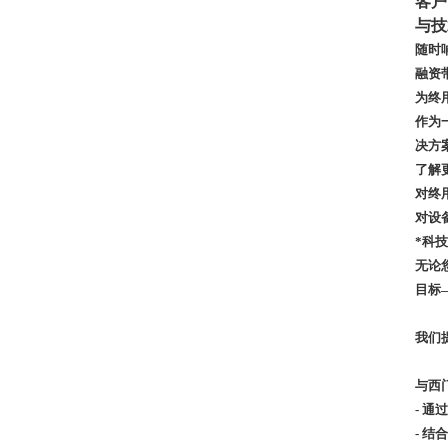
客户
与技
随时
融资
为终
作为
决方
了解
对终
对设
*科
无论
目标
我们
与西
- 
- 