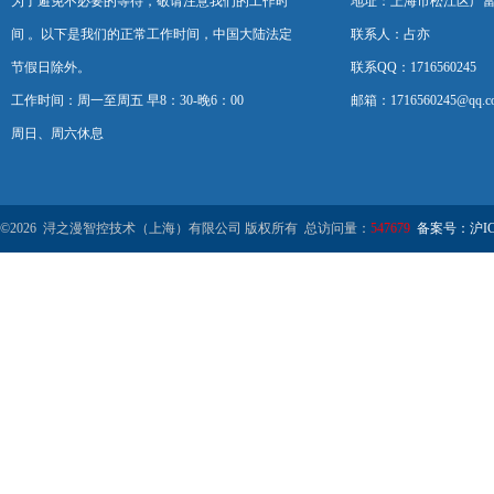
为了避免不必要的等待，敬请注意我们的工作时
地址：上海市松江区广富
间 。以下是我们的正常工作时间，中国大陆法定
联系人：占亦
节假日除外。
联系QQ：1716560245
工作时间：周一至周五 早8：30-晚6：00
邮箱：1716560245@qq.c
周日、周六休息
©2026 浔之漫智控技术（上海）有限公司 版权所有 总访问量：
547679
备案号：沪ICP