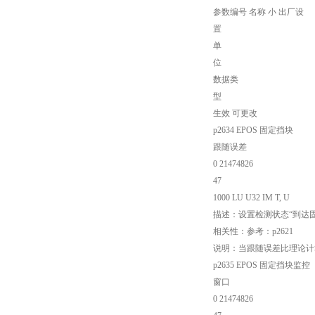
参数编号 名称 小 出厂设
置
单
位
数据类
型
生效 可更改
p2634 EPOS 固定挡块
跟随误差
0 21474826
47
1000 LU U32 IM T, U
描述：设置检测状态“到达
相关性：参考：p2621
说明：当跟随误差比理论计算
p2635 EPOS 固定挡块监控
窗口
0 21474826