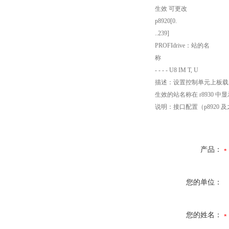
生效 可更改
p8920[0.
..239]
PROFIdrive：站的名
称
- - - - U8 IM T, U
描述：设置控制单元上板载 P
生效的站名称在 r8930 中
说明：接口配置（p8920 及
产品：
您的单位：
您的姓名：