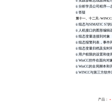
ü 实践诊断总线故障处
ü 分析学员公司程序--
ü 答疑
第十一、十二天: WINC
ü 组态与SIMATIC S7
ü 人机接口的图形编辑
ü 组态变量连接到对
ü 组态报警列表，事件
ü 组态变量归档及实时
ü 用户权限的设置和使
ü WinCC控件在面
ü WinCC的全局脚本
ü WINCC与第三方软
产品：