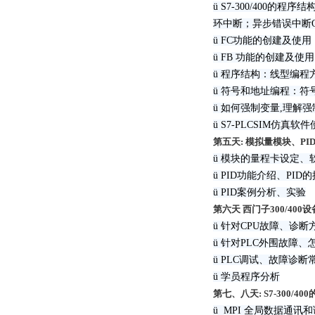
ü S7-300/400的
环中断；异步错误中断OB8
ü FC功能的创建及使用
ü FB 功能的创建及使用
ü 程序结构：线型编
ü 符号和地址编程：
ü 如何强制变量,理解
ü S7-PLCSIM仿真
第五天: 模拟量模块、PI
ü 模块的量程卡设定、软
ü PID功能介绍、PID
ü PID案例分析、实验
第六天 西门子300/40
ü 针对CPU故障、诊断
ü 针对PLC外围故障
ü PLC调试、故障诊
ü 学员程序分析
第七、八天: S7-300/40
ü MPI 全局数据通