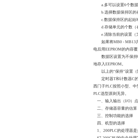
a.多可以设置6个数
b.选择数据保持区的存
c.数据保持区的起始地
d.存储单元的个数（在
e.清除当前的设置（
如果将MB0 - MB1
电后用EEPROM的内
数据区设置为不保持时，可
地存入EEPROM。
以上的“保持”设置（除了
定时器T和计数器C的当
西门子PLC按照小型、中型
PLC选型原则无异。
一、输入输出（I/O）
二、存储器容量的估算
三、控制功能的选择
四、机型的选择
1、200PLC的处理器
S7-200CPU的中央处理