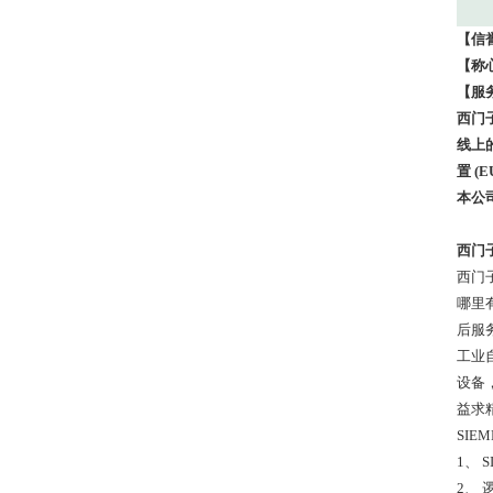
【信
【称
【服
西门子
线上的
置 (
本公司
西门子
西门
哪里
后服务
工业
设备
益求
SIE
1、 S
2、 