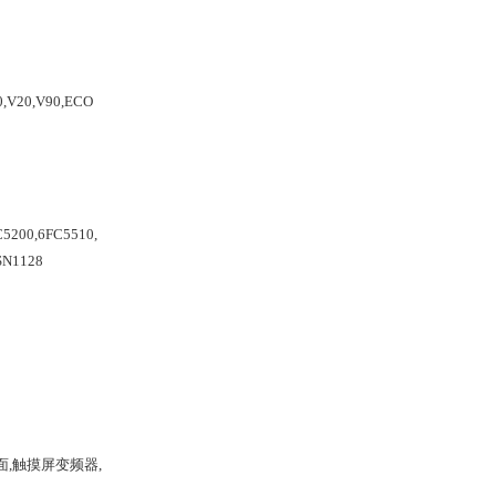
20,V90,ECO
5200,6FC5510,
SN1128
人机界面,触摸屏变频器,