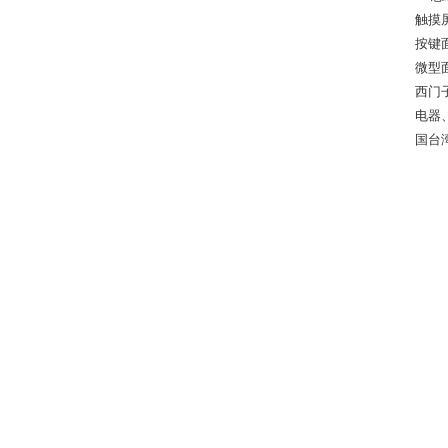
触摸屏
按键面板
微型面
西门
电器
国台