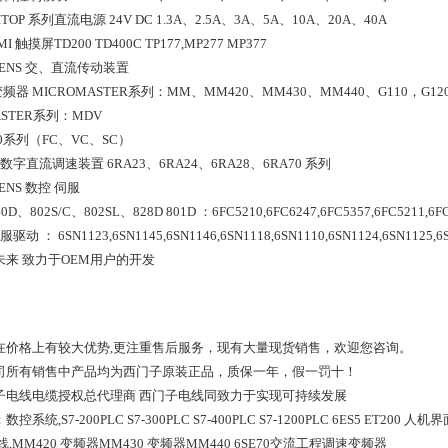
SITOP 系列直流电源 24V DC 1.3A、2.5A、3A、5A、10A、20A、40A
I 触摸屏TD200 TD400C TP177,MP277 MP377
MENS 交、直流传动装置
变频器 MICROMASTER系列：MM、MM420、MM430、MM440、G110，G120,V
ASTER系列：MDV
70系列（FC、VC、SC）
数字直流调速装置 6RA23、6RA24、6RA28、6RA70 系列
MENS 数控 伺服
0D、802S/C、802SL、828D 801D ：6FC5210,6FC6247,6FC5357,6FC5211,6FC
驱动 ： 6SN1123,6SN1145,6SN1146,6SN1118,6SN1110,6SN1124,6SN1125,6
未来 致力于OEM用户的开发
在价格上有较大优势,更注重售后服务，现有大量现货销售，欢迎您咨询。
司所有销售中产品均为西门子原装正品，质保一年，假一罚十！
子电线电缆授权总代理商 西门子电线同致力于实现可持续发展
控系统,S7-200PLC S7-300PLC S7-400PLC S7-1200PLC 6ES5 ET200 
线,MM420 变频器MM430 变频器MM440 6SE70交流工程调速变频器