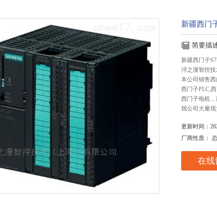
新疆西门子
简要描
新疆西门子S7
浔之漫智控技
本公司销售西
西门子PLC
西门子电机，
我公司大量现
更新时间：2025
厂商性质： 
在线