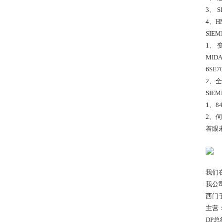
3、 
4、HM
SIE
1、 
MID
6SE
2、全
SIE
1、84
2、伺服
着眼
我们
我公
西门
主营：数
DP总