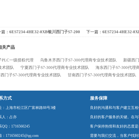
一篇：
6ES7234-4HE32-0XB银川西门子S7-200
下一篇：
6ES7234-4HE32
理商
S7-200代理商
相关产品
子PLC一级授权代理
乌鲁木齐西门子S7-300代理商专业技术团队
新疆西门
技术团队
宁夏西门子S7-300代理商专业技术团队
海东西门子S7-300代
西门子S7-300代理商专业技术团队
甘南西门子S7-300代理商专业技术团队
系方式
服务保障
址：上海市松江区广富林路88号3楼
良好的沟通和与客户建立互相
系人：占亦
良好的客户服务的关键。在与
QQ：1716560245
客户保持热情和友好的态度是
：1716560245@qq.com
需要与我们交流，当客户找到