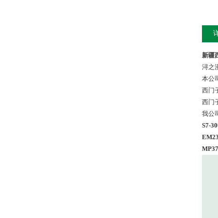
新疆西
浔之
本公
西门
西门
我公
S7-
EM2
MP3