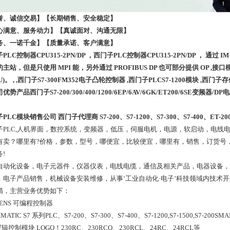
誉、诚信交易】【长期销售、安全稳定】
心满意、服务动力】【真诚面对、沟通无限】
务、一诺千金】【质量承诺、客户满意】
PLC控制器CPU315-2PN/DP ，西门子PLC控制器CPU315-2PN/DP ， 通过 IM 3
主站，但是只使用 MPI 能，另外通过 PROFIBUS DP 也可部分提供 OP ,接
EU)。 , ,西门子S7-300FM352电子凸轮控制器 ,西门子PLCS7-1200模块 ,西门子
优势产品西门子S7-200/300/400/1200/6EP/6AV/6GK/ET200/6SE变
PLC模块销售公司 西门子代理商 S7-200、S7-1200、S7-300、S7-400、ET-20
子PLC,人机界面，数控系统，变频器，低压，伺服电机，电源，软启动，电线
有卖？哪里有?价格，参数，型号，哪便宜，比较便宜，哪里有，销售，订货号
!
自动化设备，电子元器件，仪器仪表，电线电缆，通信及相关产品，电器设备，
，电子产品销售，机械设备安装维修，从事‘工业自动化·电子’科技领域内技术开
精，主营业务优势如下：
MENS 可编程控制器
IMATIC S7 系列PLC、S7-200、S7-300、S7-400、S7-1200,S7-1500,S7-200SMAR
逻辑控制模块 LOGO！230RC、230RCO、230RCL、24RC、24RCL等