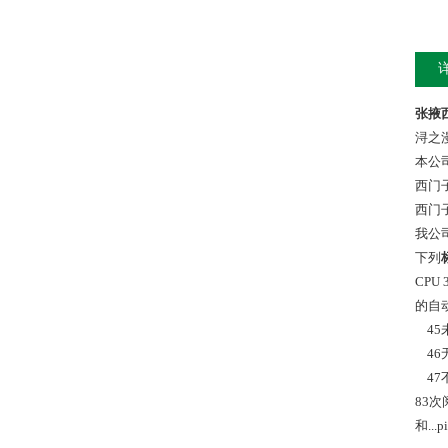
张掖西
浔之
本公
西门
西门
我公
下列
CPU
的自
45
46
47
83
和..