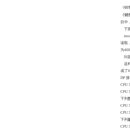
《销
《销
目中
下面
mod
读取，
为40
问题
这样
成了
DP 
CPU
CPU
下列
CPU
CPU
下列
CPU