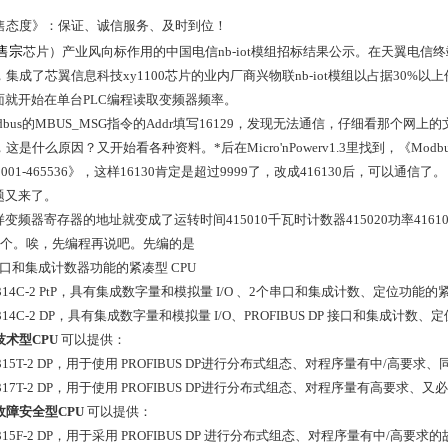
售态度》：保证、诚信服务、及时到位！
售宗
芯片）产业风向标作用的中国电信nb-iot模组招标结果公示。在天翼电信终端
，集成了芯翼信息科技xy1100芯片的业内厂商兴物联nb-iot模组以占据30%
就开始在单台PLC编程读取变频器频率。
bus的MBUS_MSG指令的Addr填写16129，发现无法通信，仔细看那个网上
这是什么原因？又开始看各种资料。*后在Micro'nPowerv1.3里找到，《Mod
0001-465536》，这样16130肯定是超过9999了，改成416130后，可以通信了。
又来了。
变频器寄存器的地址就变成了运转时间415010千瓦时计数器415020功率41
6个。唉，先编程再说吧。先编的是
接口和集成计数器功能的紧凑型 CPU
 314C-2 PtP，具有集成数字量和模拟量 I/O 、2个串口和集成计数、定位功能的紧
 314C-2 DP，具有集成数字量和模拟量 I/O、PROFIBUS DP 接口和集成计数、
技术型CPU
可以提供：
 315T-2 DP，用于使用 PROFIBUS DP进行分布式组态、对程序量有中/高要
 317T-2 DP，用于使用 PROFIBUS DP进行分布式组态、对程序量有高要
故障安全型CPU
可以提供：
 315F-2 DP，用于采用 PROFIBUS DP 进行分布式组态、对程序量有中/高要