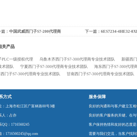
一篇：
中国武威西门子S7-200代理商
下一篇：
6ES7234-4HE32-
代理商
相关产品
子PLC一级授权代理
乌鲁木齐西门子S7-300代理商专业技术团队
新疆西门
技术团队
宁夏西门子S7-300代理商专业技术团队
海东西门子S7-300代
西门子S7-300代理商专业技术团队
甘南西门子S7-300代理商专业技术团队
系方式
服务保障
址：上海市松江区广富林路88号3楼
良好的沟通和与客户建立互相
系人：占亦
良好的客户服务的关键。在与
QQ：1716560245
客户保持热情和友好的态度是
：1716560245@qq.com
需要与我们交流，当客户找到