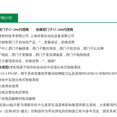
详细介绍
门子S7-200代理商
张掖西门子S7-200代理商
漫智控技术有限公司 上海诗慕自动化设备有限公司
司销售西门子自动化产品，*，质量保证，价格优势
子PLC,西门子触摸屏，西门子数控系统，西门子软启动，西门子以太网
子电机，西门子变频器，西门子直流调速器，西门子电线电缆
司大量现货供应，价格优势，*，德国*
标准型CP
实现基于组件的自动化中实现分布式智能系统
 319-3 PN/DP，用于具有容量程序量何组网能力以及使用PROFIBUS DP和PRO
动化中实现分布式智能系统
未使用未使用
无电压警告电压警告
不在电流极限内电流极限
次阅读led贴片胶与滴胶存在什么差异后温度将影响黏度和胶点形状，大多数现
.pid（比例-积分-微分）控制器作为早实用化的控制器已有50多年历史，因其具有算法简单