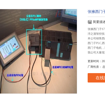
张掖西门子
简要描
张掖西门子S7
浔之漫智控技
本公司销售西
西门子PLC
西门子电机，
我公司大量现
更新时间：2025
厂商性质： 
在线