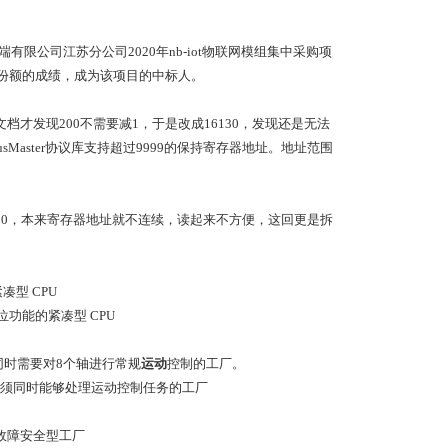
有限公司江苏分公司2020年nb-iot物联网模组集中采购项
以上份额的成绩，成为该项目的中标人。
的文档才发现200不需要减1，于是改成16130，发现还是无法
busMaster协议库支持超过9999的保持寄存器地址。地址范围
6100，本来寄存器地址就不连续，读起来不方便，这回更是拆
凑型 CPU
定位功能的紧凑型 CPU
求、同时需要对8个轴进行常规
运动
控制的工厂。
求、又必须同时能够处理运动控制任务的工厂
求的故障安全型工厂