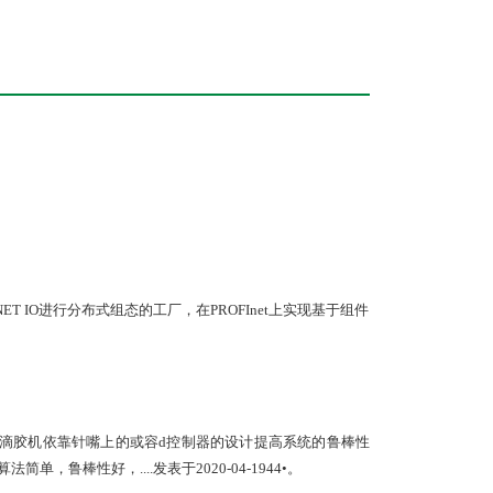
FINET IO进行分布式组态的工厂，在PROFInet上实现基于组件
代滴胶机依靠针嘴上的或容d控制器的设计提高系统的鲁棒性
，鲁棒性好，....发表于2020-04-1944•。