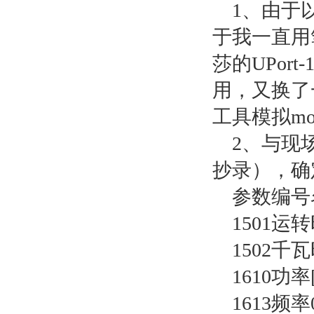
1、由于以
于我一直用
莎的UPor
用，又换了
工具模拟m
2、与现场
抄录），确
参数编号
1501运转时
1502千瓦时
1610功率[k
1613频率0.