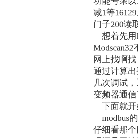
功能号乘以1
减1等16
门子200
想着先用M
Modsca
网上找啊找
通过计算出
几次调试，
变频器通信
下面就开始
modbus
仔细看那个