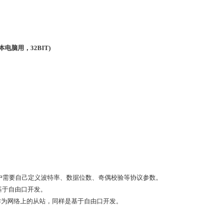
站/从站)
P)
笔记本电脑用，32BIT)
用户需要自己定义波特率、数据位数、奇偶校验等协议参数。
基于自由口开发。
可以作为网络上的从站，同样是基于自由口开发。
。