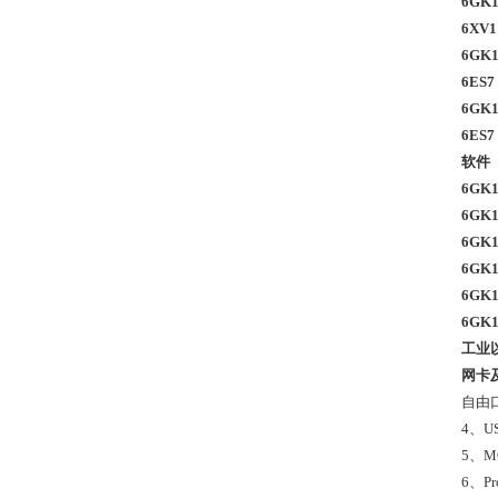
6GK
6XV
6GK
6ES7
6GK
6ES7
软
6GK1
6GK1
6GK1
6GK1
6GK1
6GK1
工
网卡
自由
4、
5、
6、P