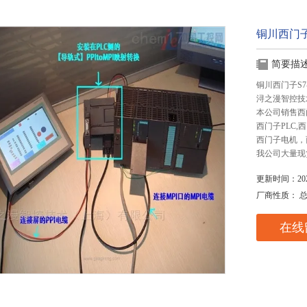
铜川西门子
简要描
铜川西门子S7
浔之漫智控技
本公司销售西
西门子PLC
西门子电机，
我公司大量现
更新时间：2025
厂商性质： 
在线