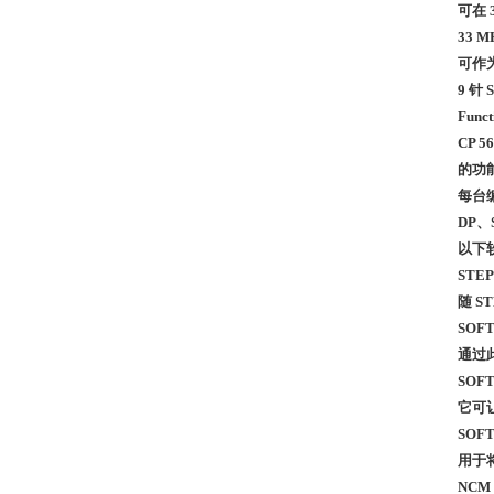
可在 
33 M
可作为
9 针
Funct
CP 
的功
每台
DP、
以下软
STEP
随 S
SOFT
通过
SOF
它可让 
SOFT
用于将 
NCM