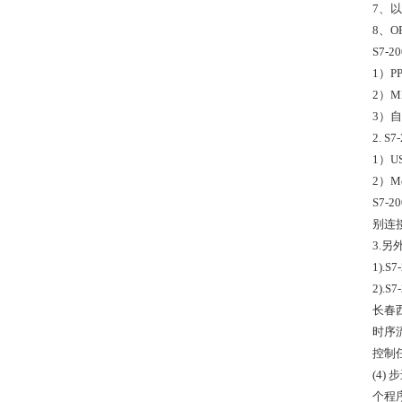
7、
8、O
S7-
1）P
2）M
3）
2. 
1）U
2）M
S7
别连
3.另
1).
2).
长春
时序
控制
(4
个程