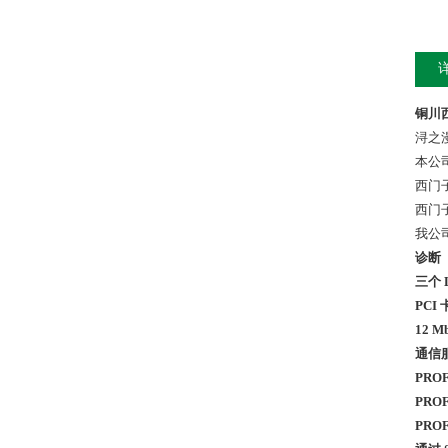
铜川西
浔之
本公
西门
西门
我公
诊断
三个 
PCI
12 M
通信
PRO
PRO
PROF