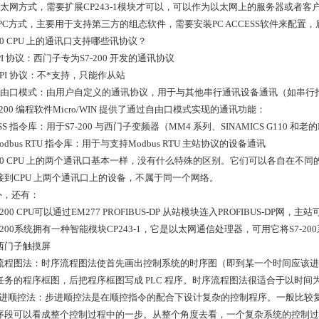
以太网方式，需要扩展CP243-1模块才可以，可以作为以太网上的服务器或者客
PC方式，主要用于支持第三方的组态软件，需要安装PC ACCESS软件来配置，底层支
200 CPU 上的通讯口支持哪些讯协议？
PI 协议：西门子专为S7-200 开发的通讯协议
PI 协议：不*支持，只能作从站
自由口模式：由用户自定义的通讯协议，用于与其他串行通讯设备通讯（如串行
S7-200 编程软件Micro/WIN 提供了通过自由口模式实现的通讯功能：
SS 指令库：用于S7-200 与西门子变频器（MM4 系列、SINAMICS G110 和老
odbus RTU 指令库：用于与支持Modbus RTU 主站协议的设备通讯
-200 CPU 上的两个通讯口基本一样，没有什么特殊的区别。它们可以各自在
接到CPU 上两个通讯口上的设备，不属于同一个网络。
外，还有：
S7-200 CPU可以通过EM277 PROFIBUS-DP 从站模块连入PROFIBUS-DP网，
S7-200系统拥有一种智能模块CP243-1，它是以太网通信处理器，可用它将S7-
西门子触摸屏
流程图法：时序流程图法使首先画出控制系统的时序图（即到某一个时间应该进
任务的程序框图，后把程序框图写成 PLC 程序。时序流程图法很适合于以时
) 步进顺控法：步进顺控法是在顺控指令的配合下设计复杂的控制程序。一般比
序段可以看成整个控制过程中的一步。从整个角度去看，一个复杂系统的控制过