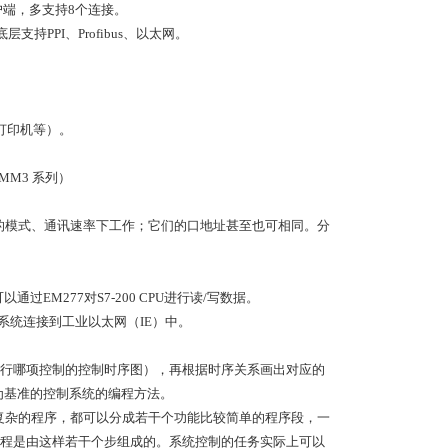
户端，多支持8个连接。
持PPI、Profibus、以太网。
打印机等）。
的MM3 系列）
不同的模式、通讯速率下工作；它们的口地址甚至也可相同。分
主站可以通过EM277对S7-200 CPU进行读/写数据。
200系统连接到工业以太网（IE）中。
行哪项控制的控制时序图），再根据时序关系画出对应的
间为基准的控制系统的编程方法。
较复杂的程序，都可以分成若干个功能比较简单的程序段，一
程是由这样若干个步组成的。系统控制的任务实际上可以