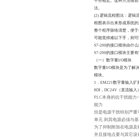
十分相近。这种方法很容
法。
(2) 逻辑流程图法：逻
框图表示出来形成系统的
整个程序脉络清楚，便于
可能觉得难以下手，则可
S7-200的接口模块由什
S7-200的接口模块主
（一）数字量I/O模块
数字量I/O模块是为了解
模块。
1．EM221数字量输入扩
8DI，DC24V（直流输入
PLC本身的抗干扰能
能力
但是电源干扰特别严重
单元.则其电源必须与
为了抑制附加在电源及输
并且接地点要与其它设