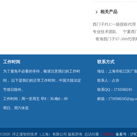
代理商
相关产品
西门子PLC一级授权代理
专业技术团队
宁夏西门
青海西门子S7-300代
工作时间
联系方式
为了避免不必要的等待，敬请注意我们的工作时
地址：上海市松江区广富
间 。以下是我们的正常工作时间，中国大陆法定
联系人：占亦
节假日除外。
联系QQ：1716560245
工作时间：周一至周五 早8：30-晚6：00
邮箱：1716560245@qq.c
周日、周六休息
©2026 浔之漫智控技术（上海）有限公司 版权所有 总访问量：
546354
备案号：沪ICP