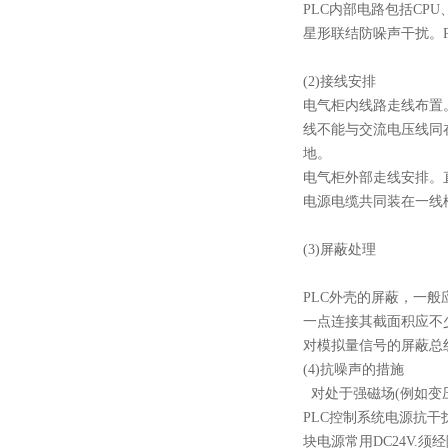
PLC内部电路包括CP
星形联结防哚声干扰。
(2)接线安排
电气柜内线路走线布置
线不能与交流电压线同
地。
电气柜外部走线安排。
电源电缆共同装在一线槽
(3)屏蔽处理
PLC外壳的屏蔽，一般
一点连接其截面积应不
对模拟量信号的屏蔽总
(4)抗噪声的措施
对处于强磁场(例如变
PLC控制系统电源抗干
块电源常用DC24V.