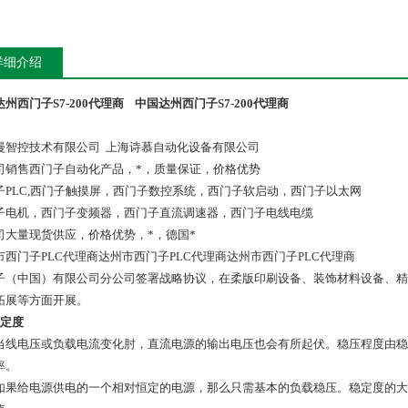
详细介绍
州西门子S7-200代理商
中国达州西门子S7-200代理商
漫智控技术有限公司 上海诗慕自动化设备有限公司
司销售西门子自动化产品，*，质量保证，价格优势
子PLC,西门子触摸屏，西门子数控系统，西门子软启动，西门子以太网
子电机，西门子变频器，西门子直流调速器，西门子电线电缆
司大量现货供应，价格优势，*，德国*
市西门子PLC代理商达州市西门子PLC代理商达州市西门子PLC代理商
子（中国）有限公司分公司签署战略协议，在柔版印刷设备、装饰材料设备、精
拓展等方面开展。
稳定度
电压或负载电流变化肘，直流电源的输出电压也会有所起伏。稳压程度由稳
率。
给电源供电的一个相对恒定的电源，那么只需基本的负载稳压。稳定度的大