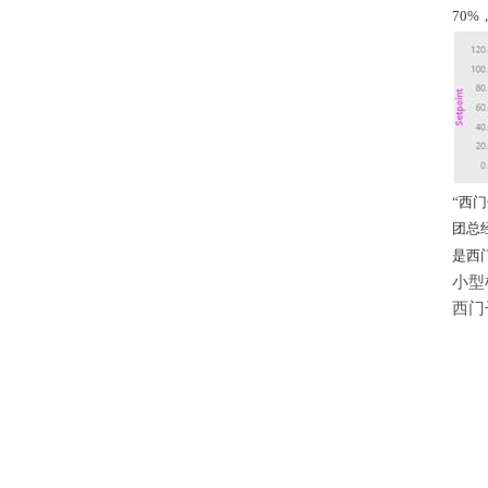
70
“西
团总
是西
小型
西门