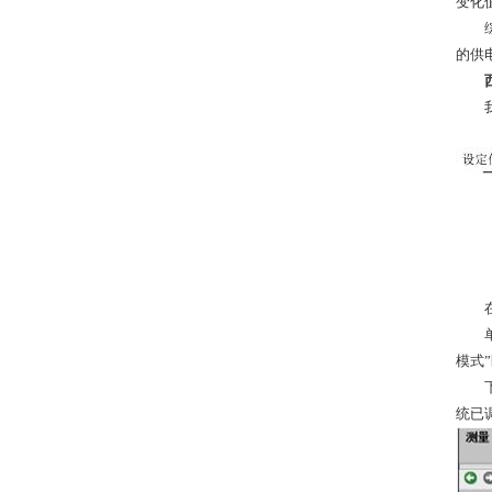
变化
综上
的供
我分别
在P
单击
模式”
下图
统已