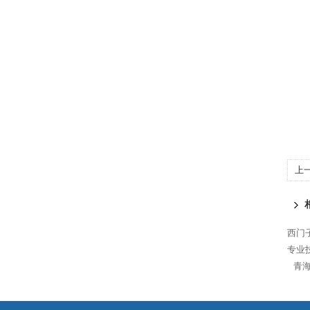
上
S7
西门
专业
青海