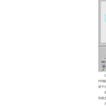
过程
PI
若干
调节
到组
为了