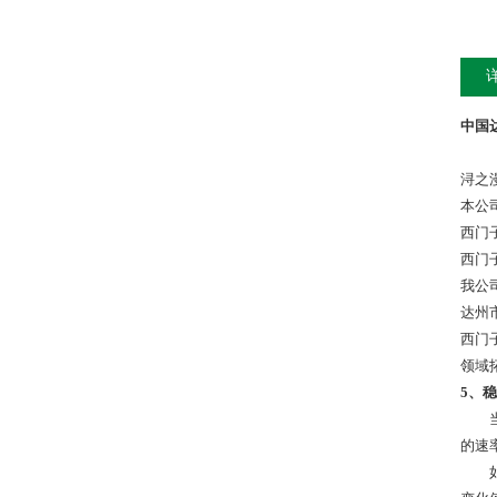
中国达
浔之
本公
西门
西门
我公
达州
西门
领域
5、
当线
的速
如果