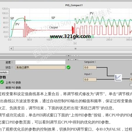
变量和设定值曲线基本上重合后，将调节模式修改为“调节”。单击“调节模式”区
D输出曲线以方波波形变换，通过自动控制PID输出的幅值和频率，保证过程变量
次正、负跳变后，调节结束，下面的状态栏出现“系统已调节”的信息。
成功完成后，单击PID调试窗口下面的“上传PID参数”按钮，将CPU中的PID
态窗口PID参数页面，可以看到调节后CPU中得到的优化的PID参数。
观察优化后的参数的控制效果，切换到PID调节窗口。令I0.0为FALSE，过程值