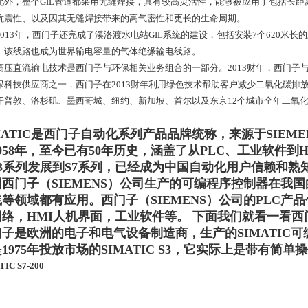
，整个GIL管道都采用无缝焊接，具有较高灵活性，能够被应用于包括长距离
抗震性、以及因其无缝焊接带来的高气密性和更长的生命周期。
13年，西门子还完成了溪洛渡水电站GIL系统的建设，包括安装7个620米长的三
。该线路也成为世界输电容量的气体绝缘输电线路。
直流输电技术是西门子与环保相关业务组合的一部分。2013财年，西门子与
保科技供应商之一，西门子在2013财年利用绿色技术帮助客户减少二氧化碳排放
开普敦、洛杉矶、墨西哥城、纽约、新加坡、首尔以及东京12个城市全年二氧
MATIC是西门子
自动化
系列产品品牌统称，来源于SIEMENS
958年，至今已有50年历史，涵盖了从
PLC
、工业软件到HM
S3系列发展到S7系列，已经成为中国自动化用户信赖和熟
国西门子（SIEMENS）公司生产的可编程序控制器在我
等领域都有应用。西门子（SIEMENS）公司的PLC产品包括LO
络，HMI
人机界面
，工业软件等。 下面我们就看一看西
门子是欧洲的电子和电气设备制造商，生产的SIMATIC
1975年投放市场的SIMATIC S3，它实际上是带有简
TIC S7-200