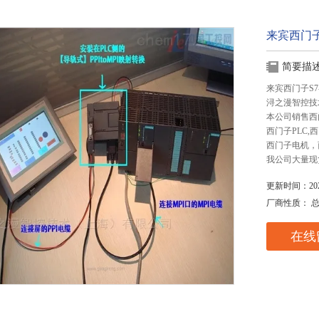
来宾西门子
简要描
来宾西门子S7
浔之漫智控技
本公司销售西
西门子PLC
西门子电机，
我公司大量现
更新时间：2025
厂商性质： 
在线