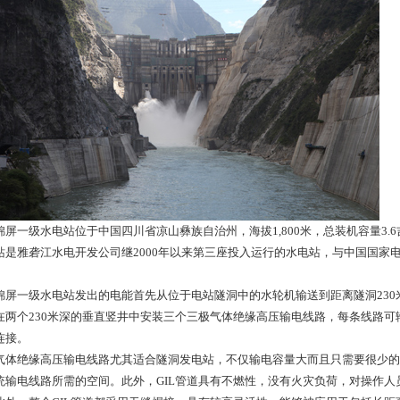
一级水电站位于中国四川省凉山彝族自治州，海拔1,800米，总装机容量3.6
站是雅砻江水电开发公司继2000年以来第三座投入运行的水电站，与中国国家
一级水电站发出的电能首先从位于电站隧洞中的水轮机输送到距离隧洞230
在两个230米深的垂直竖井中安装三个三极气体绝缘高压输电线路，每条线路可输
连接。
绝缘高压输电线路尤其适合隧洞发电站，不仅输电容量大而且只需要很少的系
统输电线路所需的空间。此外，GIL管道具有不燃性，没有火灾负荷，对操作人