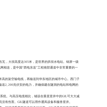
吉瓦，大坝高度达305米，是世界的拱坝水电站。锦屏一级
电网相连，是中国“西电东送”工程南部通道中非常重要的一
米高的架空输电线，再输送到华东地区的城市中心。西门子
送2, 200兆伏安的电力，并确保建在隧洞的电站和电网的
统。与高压电缆相比，铺设在垂直竖井中的GIL可大大减
员没有伤害。GIL隧道可以用作通风设备和服务竖井。