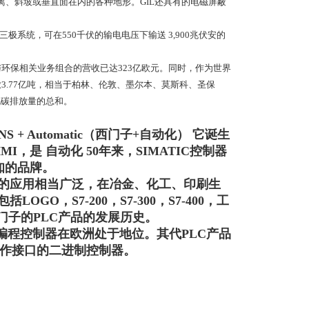
、斜坡或垂直面在内的各种地形。GIL还具有的电磁屏蔽
极系统，可在550千伏的输电电压下输送 3,900兆伏安的
环保相关业务组合的营收已达323亿欧元。同时，作为世界
3.77亿吨，相当于柏林、伦敦、墨尔本、莫斯科、圣保
化碳排放量的总和。
 + Automatic（西门子+自动化） 它诞生
I，是 自动化 50年来，SIMATIC控制器
知的品牌。
国的应用相当广泛，在冶金、化工、印刷生
GO，S7-200，S7-300，S7-400，工
门子的PLC产品的发展历史。
可编程控制器在欧洲处于地位。其代PLC产品
单操作接口的二进制控制器。