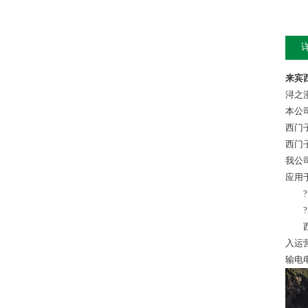
来宾西
浔之
本公
西门
西门
我公
应用
? 
? 
西门
入运
输电