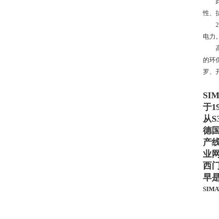
此外
性、
20
电力
高压
的环
罗、
SI
于1
从
德
产线
业网
西
早是
SIMA