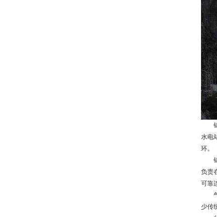
锦屏
水电
环。
锦屏
负责
可靠
气体
少传