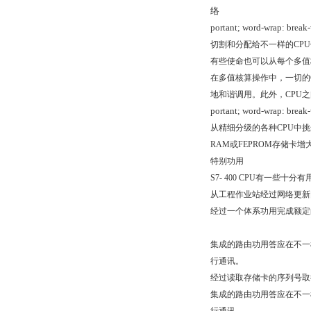
络
portant; word-wrap: break
切割和分配给不一样的CPU
有些使命也可以从每个多值
在多值核算操作中，一切的C
地和谐调用。此外，CPU
portant; word-wrap: break
从精细分级的各种CPU中
RAM或FEPROM存储卡增大
特别功用
S7- 400 CPU有一些十
从工程作业站经过网络更新
经过一个体系功用完成额定
集成的路由功用答应在不一样总
行通讯。
经过读取存储卡的序列号取
集成的路由功用答应在不一样总