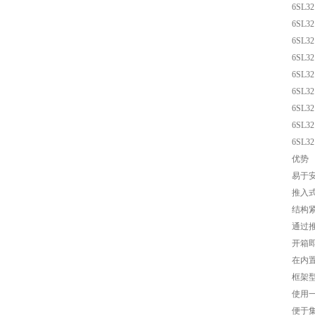
6SL32
6SL32
6SL32
6SL32
6SL32
6SL32
6SL32
6SL32
6SL32
优势
易于
推入式
结构
通过
开箱
在内置
框架型号
使用一条
便于