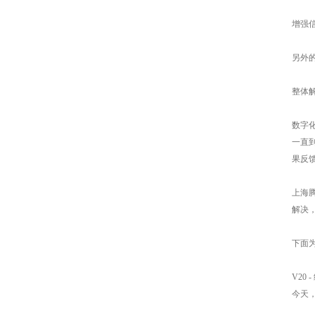
增强
另外
整体
数字
一直
果反
上海
解决
下面为
V20
今天