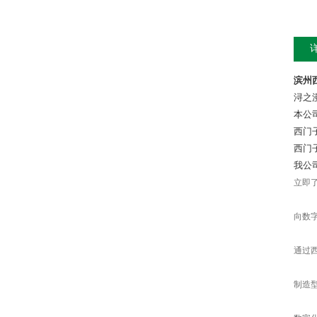
滨州西
浔之
本公
西门
西门
我公
立即
向数
通过
制造