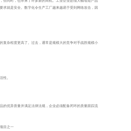
，但同时，也带来了许多新的商机。工业企业必须大幅缩短产品
要求就是安全。数字化令生产工厂越来越易于受到网络攻击，因
的复杂程度更高了。过去，通常是规模大的竞争对手战胜规模小
活性。
品的优异质量并满足法律法规，企业必须配备闭环的质量跟踪流
项目之一