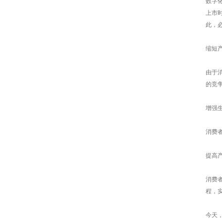
数字
上市
此，
缩短
由于
的竞
增强
消费
提高
消费
程，
今天