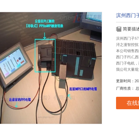
滨州西门子
简要描
滨州西门子S7
浔之漫智控技
本公司销售西
西门子PLC
西门子电机，
我公司大量现
更新时间：2025
厂商性质： 
在线