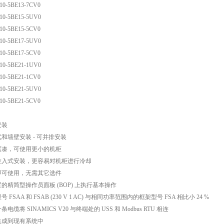
10-5BE13-7CV0
10-5BE15-5UV0
10-5BE15-5CV0
10-5BE17-5UV0
10-5BE17-5CV0
10-5BE21-1UV0
10-5BE21-1CV0
10-5BE21-5UV0
10-5BE21-5CV0
安装
和墙壁安装 - 可并排安装
紧凑，可使用更小的机柜
推入式安装，更容易对机柜进行冷却
即可使用，无需其它选件
的精简型操作员面板 (BOP) 上执行基本操作
 FSAA 和 FSAB (230 V 1 AC) 与相同功率范围内的框架型号 FSA 相比小 24 %
电缆将 SINAMICS V20 与终端处的 USS 和 Modbus RTU 相连
集成到现有系统中