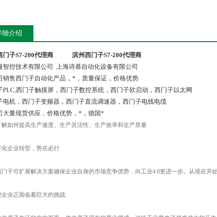
详细介绍
门子S7-200代理商
滨州西门子S7-200代理商
漫智控技术有限公司 上海诗慕自动化设备有限公司
司销售西门子自动化产品，*，质量保证，价格优势
子PLC,西门子触摸屏，西门子数控系统，西门子软启动，西门子以太网
子电机，西门子变频器，西门子直流调速器，西门子电线电缆
司大量现货供应，价格优势，*，德国*
了解如何提高生产速度、生产灵活性、生产效率和生产质量
字化企业转型，势在必行
西门子可扩展解决方案确保企业自身的市场竞争优势，向工业4.0更进一步。从现在开
型企业正面临着巨大的挑战