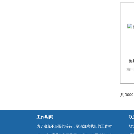
销售
质量
PL
数控
门子
梅
梅州
漫智
慕自
销售
质量
共 300
PL
数控
门子
工作时间
联
为了避免不必要的等待，敬请注意我们的工作时
地