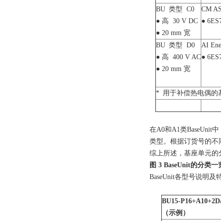
BU
类型
C0
CM AS
● 高
30 V DC
●
6ES7
●
20 mm
宽
BU
类型
D0
AI Ene
● 高
400 V AC
●
6ES7
●
20 mm
宽
*
用于补偿热电偶的
在
A0
和
A1
类
BaseUnit
中
类型。根据订货号的不
综上所述，基座单元的
图
3 BaseUnit
的分类一
BaseUnit
各型号说明及
BU15-P16+A10+2D
（示例）