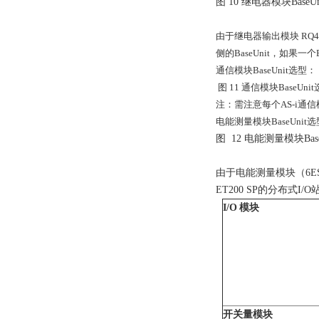
图
10
继电器模块
BaseUn
由于继电器输出模块
RQ4 
侧的
BaseUnit
，如果一个
通信模块
BaseUnit
选型：
图
11
通信模块
BaseUnit
注：需注意每个
AS-i
通信
电能测量模块
BaseUnit
选
图
12
电能测量模块
Bas
由于电能测量模块（
6E
ET200 SP
的分布式
I/O
I/O
模块
开关量模块