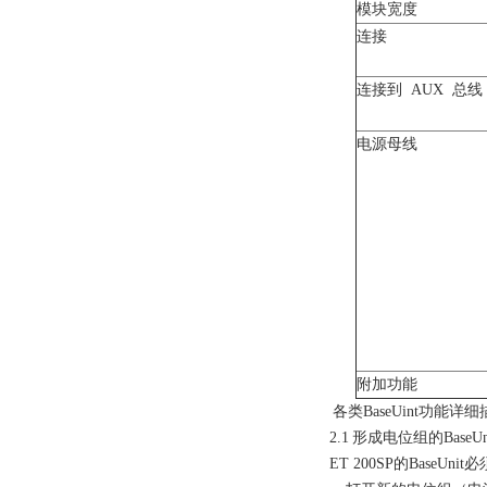
模块宽度
连接
连接到
AUX
总线
电源母线
附加功能
各类
BaseUint
功能详细
2.1
形成电位组的
BaseUn
ET 200SP
的
BaseUnit
必