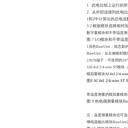
1.
此电位组上运行的
2.
从外部连接到此电位
1
和
2
中计算出的总电流
3.2
根据模块选择相对
数字量模块和不带温度测
图
7 I/O
模块和不带温
1
浅色
BaseUnit
：组态新
BaseUnit
：从左侧相邻模
2
AUX
端子：可使用的
10
3
AI 4xI 2/4-wire ST
模块
模拟量模块
AI 4xI 2/4-wir
图
8
AI 4xI 2/4-wire ST 
带温度测量的模拟量模块
图
9
热电偶测量模块
Ba
注：温度测量模块也可选
继电器输出模块
BaseUnit