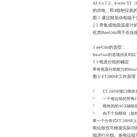
AI 4 x I 2-, 4-wire ST
（
的供电，即
4
线制仪表
图
5
通过附加供电端子
2.1.
带集成电阻温度计
此类
BaseUnit
用于在连
3 aseUnit
的选型：
BaseUnit
的选项涉及到以
3.1
电源分组的确定
带有电源分组能力的
Base
图
6 ET200SP
工作原理
?
ET 200SP
接口模块
?
一个电位组的所有
I
?
模块间的
AUX
辅助
?
由于个别模块（如
R
果一个分布式
ET 200SP
上
电位组也可根据实际功
组进行分组。各电位组