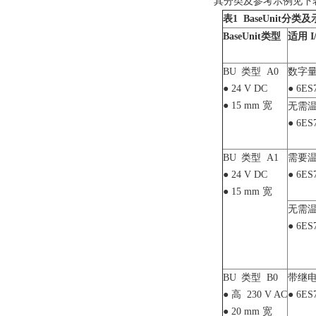
其分类及参考示例见下
表
1 BaseUnit
分类及
BaseUnit
类型
适用
I
BU
类型
A0
数字
●
24 V DC
●
6ES7
●
15 mm
宽
无需
●
6ES7
BU
类型
A1
需要
●
24 V DC
●
6ES7
●
15 mm
宽
无需
●
6ES7
BU
类型
B0
带继
● 高
230 V AC
●
6ES7
●
20 mm
宽