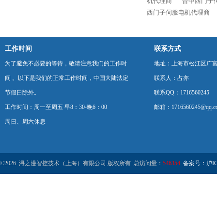
机代理商
晋中西门子
西门子伺服电机代理商
工作时间
联系方式
为了避免不必要的等待，敬请注意我们的工作时
地址：上海市松江区广富
间 。以下是我们的正常工作时间，中国大陆法定
联系人：占亦
节假日除外。
联系QQ：1716560245
工作时间：周一至周五 早8：30-晚6：00
邮箱：1716560245@qq.c
周日、周六休息
©2026 浔之漫智控技术（上海）有限公司 版权所有 总访问量：
546354
备案号：沪ICP