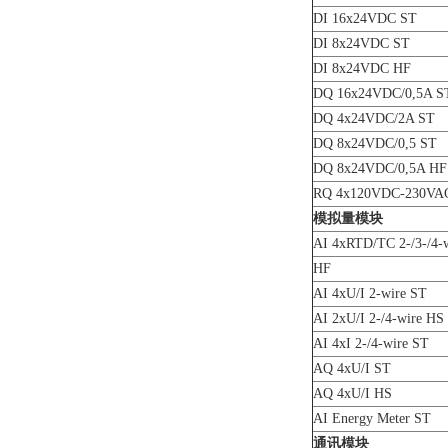
DI 16x24VDC ST
DI 8x24VDC ST
DI 8x24VDC HF
DQ 16x24VDC/0,5A S
DQ 4x24VDC/2A ST
DQ 8x24VDC/0,5 ST
DQ 8x24VDC/0,5A HF
RQ 4x120VDC-230VA
模拟量模块
AI 4xRTD/TC 2-/3-/4-
HF
AI 4xU/I 2-wire ST
AI 2xU/I 2-/4-wire HS
AI 4xI 2-/4-wire ST
AQ 4xU/I ST
AQ 4xU/I HS
AI Energy Meter ST
通讯模块