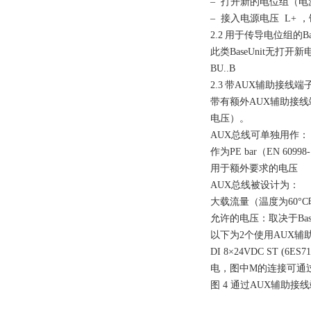
– 打开新的电位组（电
– 接入电源电压
L+
，
2.2
用于传导电位组的
B
此类
BaseUnit
无打开新
BU..B
2.3
带
AUX
辅助接线端
带有额外
AUX
辅助接线
电压）。
AUX
总线可单独用作
作为
PE bar
（
EN 60998-
用于额外要求的电压
AUX
总线被设计为：
大载流量（温度为
60
°
C
允许的电压：取决于
Ba
以下为
2
个使用
AUX
辅
DI 8
×
24VDC ST (6ES71
电，图中
M
的连接可通
图
4
通过
AUX
辅助接线