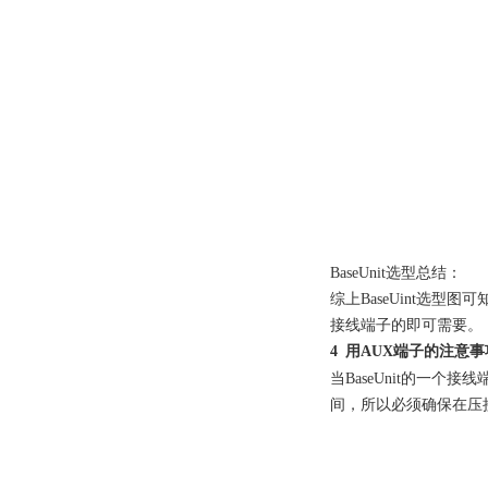
BaseUnit
选型总结：
综上
BaseUint
选型图可
接线端子的即可需要。
4
用
AUX
端子的注意事
当
BaseUnit
的一个接线
间，所以必须确保在压