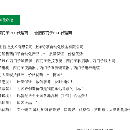
详细介绍
西门子PLC代理商
合肥西门子PLC代理商
漫 智控技术有限公司 上海诗慕自动化设备有限公司
司销售西门子自动化产品，*，质量保证，价格优势
子PLC,西门子触摸屏，西门子数控系统，西门子软启动，西门子以太网
子电机，西门子变频器，西门子直流调速器，西门子电线电缆
司大量现货供应，价格优势，*，德国*
售态度》：质量保证、诚信服务、及时到位！
售宗旨》：为客户创造价值是我们永远追求的目标！
务说明》：现货配送至全国各地含税（17%）含运费！
品质量》：原装正品，*！
品优势》：专业销售 薄利多销 信誉好，口碑好，价格低，货期短，大量现货,服