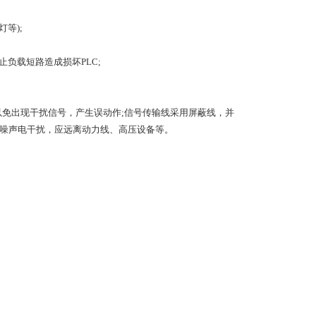
等);
负载短路造成损坏PLC;
以免出现干扰信号，产生误动作;信号传输线采用屏蔽线，并
受噪声电干扰，应远离动力线、高压设备等。