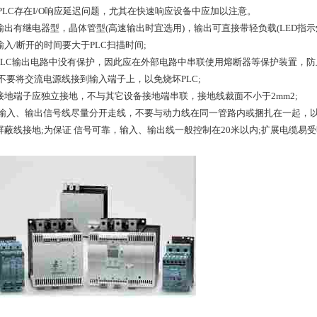
 PLC存在I/O响应延迟问题，尤其在快速响应设备中应加以注意。
输出有继电器型，晶体管型(高速输出时宜选用)，输出可直接带轻负载(LED指示灯
输入/断开的时间要大于PLC扫描时间;
PLC输出电路中没有保护，因此应在外部电路中串联使用熔断器等保护装置，防止
 不要将交流电源线接到输入端子上，以免烧坏PLC;
接地端子应独立接地，不与其它设备接地端串联，接地线裁面不小于2mm2;
 输入、输出信号线尽量分开走线，不要与动力线在同一管路内或捆扎在一起，
屏蔽线接地;为保证 信号可靠，输入、输出线一般控制在20米以内;扩展电缆易