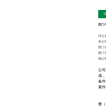
西门子
浔之
本公
西门
西门
我公
公司
成，
备件
紧作
提供
整（