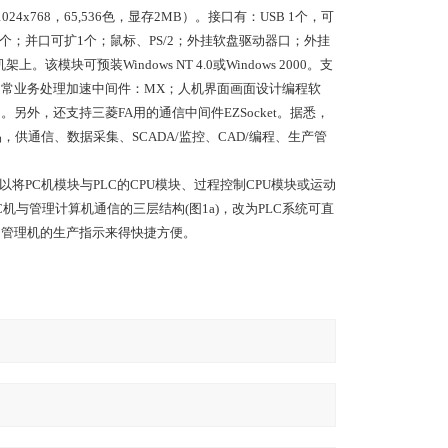
1024x768，65,536色，显存2MB）。接口有：USB 1个，可
，可扩至2个；并口可扩1个；鼠标、PS/2；外挂软盘驱动器口；外挂
块可预装Windows NT 4.0或Windows 2000。支
理、日常业务处理加速中间件：MX；人机界面画面设计编程软
另外，还支持三菱FA用的通信中间件EZSocket。据悉，
，供通信、数据采集、SCADA/监控、CAD/编程、生产管
PC机模块与PLC的CPU模块、过程控制CPU模块或运动
机与管理计算机通信的三层结构(图1a)，改为PLC系统可直
受管理机的生产指示来得快捷方便。