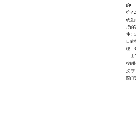
的Ce
扩至2
硬盘驱
持的
件：
目前
理、
由于
控制
接与
西门子