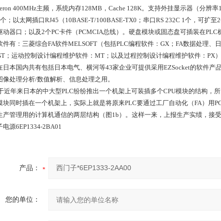
leron 400MHz主频，系统内存128MB，Cache 128K。支持外挂显示器（分辨率
个；以太网插口RJ45（10BASE-T/100BASE-TX0；串口RS 232C 1个
动器口；以及2个PC卡件（PCMCIA总线）。硬盘模块或固态盘可插装在PLC机架上。该模
软件有：三菱综合FA软件MELSOFT（包括PLC编程软件：GX；FA数据处
GT；运动控制设计编程维护软件：MT；以及过程控制设计编程维护软件：PX）。
在日本国内共有包括日本电气、横河等43家企业可提供采用EZSocket的软件产品
图像处理分析/数值解析、信息处理之用。
近年来日本的中大型PLC纷纷推出一个机架上可装插多个CPU模块的结构，所以将
模块同时插在一个机架上，实际上就是将原来PLC要通过工厂自动化（FA）用PC
生产管理用的计算机通信的两层结构（图1b）。这样一来，上报生产实绩，接
电源6EP1334-2BA01
产品：
您的单位：