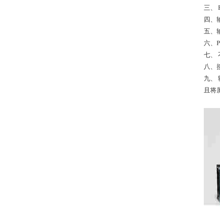
三、
四、
五、
六、
七、
八、
九、
且将