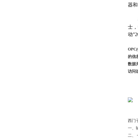
器和
有2
士，
动”
OPC
的信
数据
访问
西门子
一、
二、