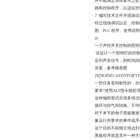
序不能满足系统要求之处
路和控制程序，以适应控
7. 编写技术文件并现场
经过现场调试以后，控制
图、PLC 程序、使用
@
一个声控开关控制的照明
试设计一个照明灯的控制程
应到声音信号，则时间间
答案：参考梯形图
)X[NOJDZC)2O3YFO]FT
一些任务是间歇性的，但
要求?使用ALT指令能处
这种编程形式在很多情况
循环与排气间转换。不同
对于本节的例子黑板擦来
象运行所要求的事件或序
这个目的不能独立地达到
黑板程序就是其中一种方