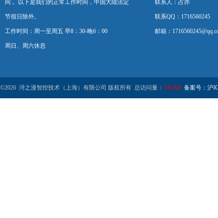
间 。以下是我们的正常工作时间，中国大陆法定
联系人：占亦
节假日除外。
联系QQ：1716560245
工作时间：周一至周五 早8：30-晚6：00
邮箱：1716560245@qq.c
周日、周六休息
©2026 浔之漫智控技术（上海）有限公司 版权所有 总访问量：
545268
备案号：沪ICP