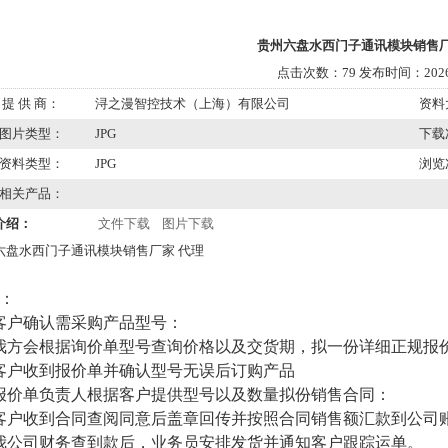
贵州六盘水西门子通讯模块销售厂
点击次数：79 发布时间：2026/
提 供 商：
浔之漫智控技术（上海）有限公司
资料
图片类型：
JPG
下载
资料类型：
JPG
浏览
相关产品：
介绍：
文件下载
图片下载
六盘水西门子通讯模块销售厂家 代理
：
客户确认需采购产品型号：
我方会根据询价单型号查询价格以及交货期，拟一份详细正规报
客户收到报价单并确认型号无误后订购产品
报价单负责人根据客户提供型号以及数量拟份销售合同：
客户收到合同查阅同意后盖章回传并按照合同销售额汇款到公司
我公司财务查到款后，业务员安排发货并通知客户跟踪运单。