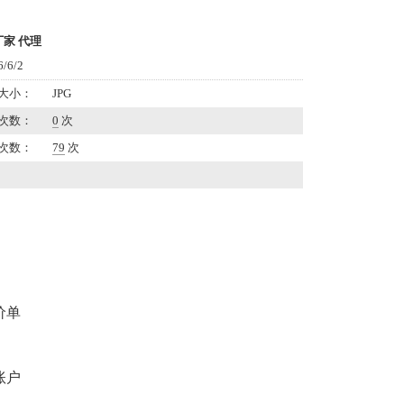
家 代理
6/2
大小：
JPG
次数：
0
次
次数：
79
次
价单
账户