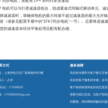
T7 同步电机，装配有 LP+ 系列行星变速箱
T7 电机可以与行星减速器组合，组成紧凑式同轴式驱动单元。
择减速器时，请确保电机的最大转速不超过减速器的最大允许输
差（请参见配置手册中的“1FK7同步电机"一节）。总要将进减
货的减速器未经动平衡处理且配有配合键。
系方式
服务保障
址：上海市松江区广富林路88号3楼
良好的沟通和与客户建立互相
系人：占亦
良好的客户服务的关键。在与
QQ：1716560245
客户保持热情和友好的态度是
：1716560245@qq.com
需要与我们交流，当客户找到
到重视，得到帮助和解决问题