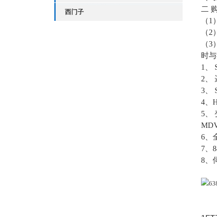
二 
西门子
（1
（2
（3
时与
1、 
2、
3、 
4、H
5、 
MD
6、
7、8
8、伺