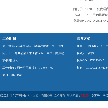
西门子S7-1200一级代理
1AXO
西门子触摸屏6AV6
摸屏6AV6642-OAA11-OA
工作时间
联系方式
为了避免不必要的等待，敬请注意我们的工作时
地址：上海市松江区广富
间 。以下是我们的正常工作时间，中国大陆法定
联系人：占亦
节假日除外。
联系QQ：1716560245
工作时间：周一至周五 早8：30-晚6：00
邮箱：1716560245@qq.c
周日、周六休息
©2026 浔之漫智控技术（上海）有限公司 版权所有 总访问量：
546354
备案号：沪ICP