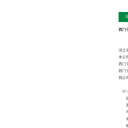
西门子
浔之
本公
西门
西门
我公
S7-
故障
基于 
可连接
通过采
标准