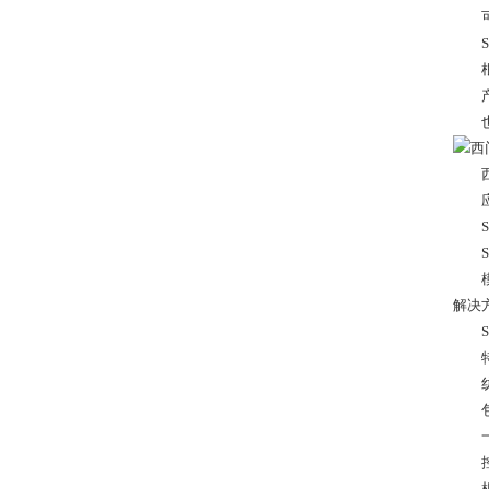
可
SIM
根据
产品
也可以
西门子
应
S7-
SIM
模块
解决
SIM
特
纺
包
一般
控
机