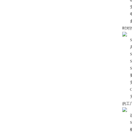
安
电气
多种
时对
SIM
具有
S7-
SI
S7
要求等级
安全要
Cat
另外
的工
设
S7-
概