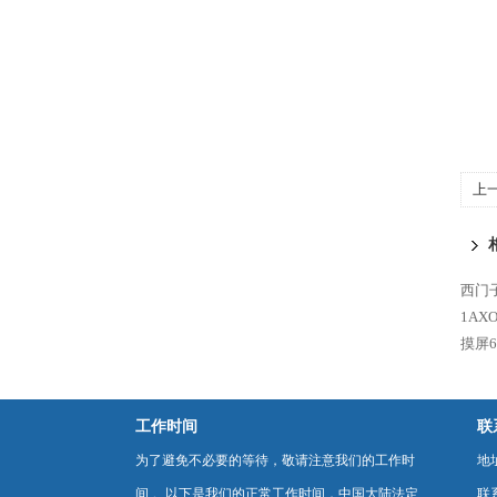
上
西门子
1AX
摸屏6A
工作时间
联
为了避免不必要的等待，敬请注意我们的工作时
地
间 。以下是我们的正常工作时间，中国大陆法定
联