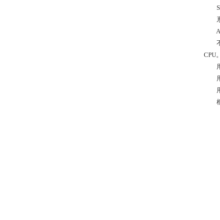
S7
系统
A C
不同的
CPU
用于
用于
用于
根据