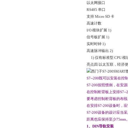
以太网接口
RS485 串口
支持 Micro SD 卡
高速计数
I/O 模块扩展 1)
信号板扩展 1)
实时时钟 1)
高速脉冲输出 2)
1) 仅有标准型 CPU 
亮点四 以太互联，经济
S7--200既可以安装
S7-200按照惯例，在
在控制柜背板上安排S7-
要考虑控制柜背板的布线
在安排S7-200设备时，
S7-200设备的设计
距离也应保持至少75mm
1、DIN导轨安装