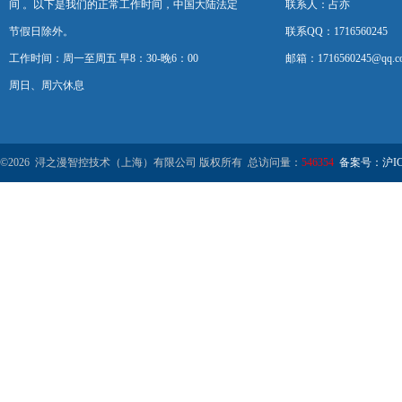
间 。以下是我们的正常工作时间，中国大陆法定
联系人：占亦
节假日除外。
联系QQ：1716560245
工作时间：周一至周五 早8：30-晚6：00
邮箱：1716560245@qq.c
周日、周六休息
©2026 浔之漫智控技术（上海）有限公司 版权所有 总访问量：
546354
备案号：沪ICP