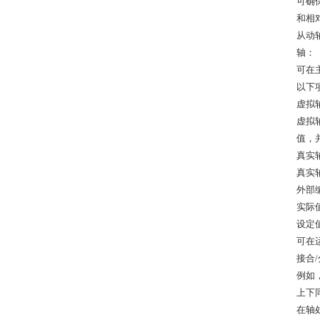
可确
和相
从动
轴：
可在
以下
虚拟
虚拟
值，
真实
真实
外部
实际
设定
可在
接合
例如
上下
在轴