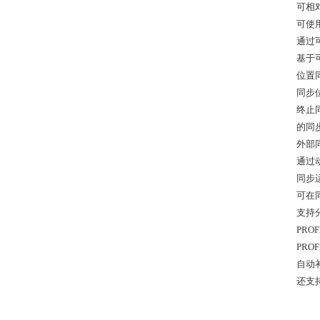
可相
可使
通过
基于
位置
同步
终止
的同
外部
通过
同步
可在
支持
PRO
PRO
自动
还支