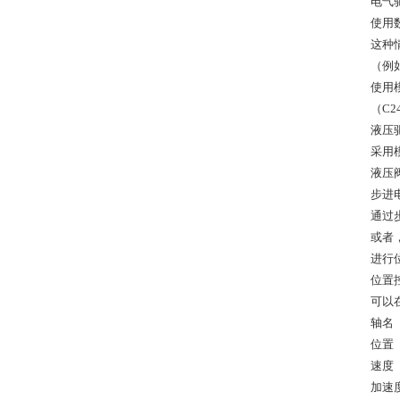
电气
使用
这种情
（例如
使用
（C24
液压
采用模
液压
步进
通过步
或者，
进行
位置
可以
轴名
位置
速度
加速