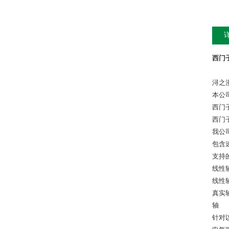
西门子
浔之
本公
西门
西门
我公
包含
支持
线性
线性
真实
轴
针对