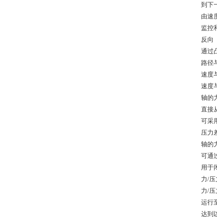
到下
由速
监控
反向
通过
路径
速度
速度
轴的
直接
可采
压力
轴的力
可通
用于
力/
力/
运行
达到