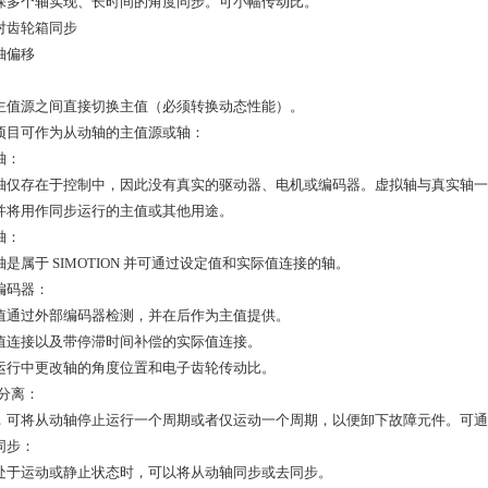
保多个轴实现、长时间的角度同步。可小幅传动比。
对齿轮箱同步
轴偏移
主值源之间直接切换主值（必须转换动态性能）。
项目可作为从动轴的主值源或轴：
轴：
轴仅存在于控制中，因此没有真实的驱动器、电机或编码器。虚拟轴与真实轴一
并将用作同步运行的主值或其他用途。
轴：
轴是属于 SIMOTION 并可通过设定值和实际值连接的轴。
编码器：
值通过外部编码器检测，并在后作为主值提供。
值连接以及带停滞时间补偿的实际值连接。
运行中更改轴的角度位置和电子齿轮传动比。
/分离：
，可将从动轴停止运行一个周期或者仅运动一个周期，以便卸下故障元件。可通
同步：
处于运动或静止状态时，可以将从动轴同步或去同步。