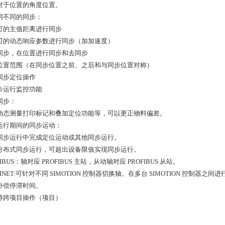
对于位置的角度位置。
用不同的同步：
可的主值距离进行同步
可的动态响应参数进行同步（加加速度）
同步，在位置进行同步和去同步
位置范围（在同步位置之前、之后和与同步位置对称）
同步定位操作
步运行监控功能
同步：
动态测量打印标记和叠加定位功能等，可以更正物料偏差。
运行期间的同步运动：
同步运行中完成定位运动或其他同步运行。
分布式同步运行，可超出设备限值实现同步运行。
FIBUS：轴对应 PROFIBUS 主站，从动轴对应 PROFIBUS 从站。
FINET:可针对不同 SIMOTION 控制器切换轴。在多台 SIMOTION 控制器之
补偿停滞时间。
持跨项目操作（项目）