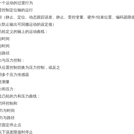
一个运动的过渡行为
度控制定位轴的运行
和（静止、定位、动态跟踪误差、静止、受控变量、硬件/结束位置、编码器限
（防止输出可回撤运动的设定值）
凸轮定义的轴上的运动曲线：
与时间
与时间
与路径
力与压力控制：
从位置控制切换为压力控制，或反之
用多个压力传感器
差测量
和压力 :
过凸轮的力和压力曲线：
闭环控制和
压力与时间
压力与路径
至固定停止点
以下误差限值时停止