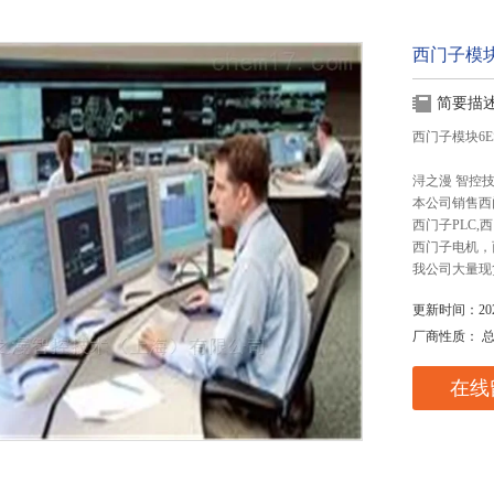
西门子模块6E
简要描
西门子模块6ES7
浔之漫 智控
本公司销售西
西门子PLC
西门子电机，
我公司大量现
更新时间：2025
厂商性质： 
在线