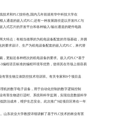
线技术和PLC技特色;国内几年前就有华中科技大学在
多模人通道的嵌入式PLC;还有一种发展路径是以开发PLC与
类嵌入式芯片的开发平台和各种输入/输出通道的硬件电路
的两大特点：有相当雄厚的为机电设备配套的市场基础，并拥
化的要求设计、生产为机电设备配套的嵌入式PLC，来代替
裁，更贴近各种档次的机电设备的要求。嵌入式PLC*基于
1-3编程语言标准的编程环境等优势，使得其在市场上很容易
的林业有害生物立体防控技术培训班。有关专家和9个项目县
是一种具有微处理机的数字电子设备，用于自动化控制的数字逻辑控制
林业有害生物进行适时、系统和科学监测，实现信息数据科学
低防治成本，维护生态安全。此次推广9处项目区将在一年
。山东农业大学教授详细讲解了基于PLC技术的林业有害