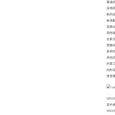
紧凑的
采用高
柜内
标准
安静运
高性
全新主
智能化
多种控
高动态
内置工
此时
使变
SIN
其中典
SIN