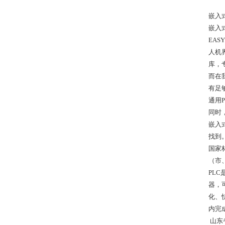
嵌入
嵌入
EA
人机
库，
而在
有足
通用P
同时
嵌入
找到
国家
（市
PLC
器，
化、
内完
山东