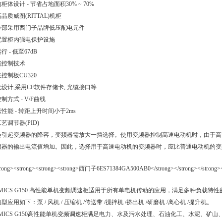
柜体设计 - 节省占地面积30% ~ 70%
品质威图(RITTAL)机柜
全部采用西门子品牌低压配电元件
配置柜内强电保护设施
行 - 低至67dB
能控制技术
控制板CU320
设计,采用CF软件存储卡, 光缆接口等
制方式 - V/F曲线
性能 - 转距上升时间小于2ms
艺调节器(PID)
会引起变频器的降容，变频器需放大一挡选择。使用变频器控制高速电动机时，由于高
频器的输出电流值增加。因此，选择用于高速电动机的变频器时，应比普通电动机的变
AMICS G150 高性能单机变频调速柜适用于所有单电机传动的应用，满足多种负载
型应用如下：泵 / 风机 / 压缩机 /传送带 /搅拌机 /挤出机 /研磨机 /离心机 /提升机。
AMICS G150高性能单机变频调速柜满足电力、水及污水处理、石油化工、水泥、矿山