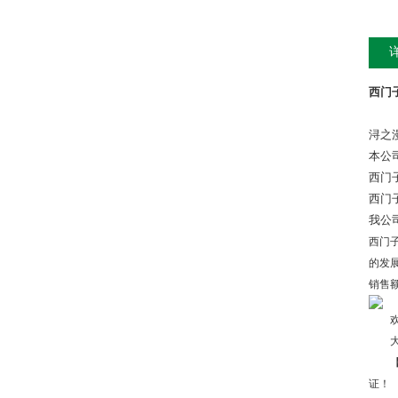
西门子
浔之
本公
西门
西门
我公
西门子
的发
销售
欢迎您
大量
【三
证！