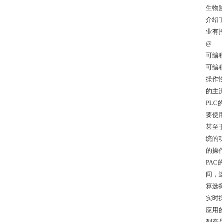
生物
介绍
业有
@
可编
可编
操作
的主
PL
要使
甚至
统的
的操
PA
间，
算选
实时操
应用的
列产品