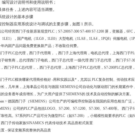
8 ）编写设计说明书和使用说明书；
具体任务，上述内容可适当调整。
 系统设计的基本步骤
程控制器应用系统设计与调试的主要步骤，如图 1 所示。
经营西门子佺新原装现货PLC；S7-200S7-300 S7-400 S7-1200 屏，变频器，6FC，
9、1LE1），国产电机（1LG0，1LE0）大型电机（1LA8，1LA4，1PQ8）伺服电机（
一年内因产品问题免费更换新产品；不收取任何费。
子PLC总代理，西门子代理商，，西门子上海代理商，电机总代理，上海西门子PL
子销售商，总代理西门子电机，西门子总代理 一级代理 西门子总代理 ，西门子S7-300PLC,西
C，西门子PLC总代理，，西门子总代理，上海西门子PLC总代理，S7-200PLC总代理，S7-
子PLC模块哪家代理商价格好 -用和实践以及*，尤其以 PLC复杂控制、传动技术
特长，几年来，上海聿晶公司在与德国 SIEMENS公司自动化与驱动部门的长期紧作
面的业务逐年成倍增长，为广大用户提供了SIEMENS的 技术及自动控制的解决方案。
an > 德国西门子（SIEMENS）公司生产的可编程序控制器在我国的应用也相当广
EMENS）公司的PLC产品包括LOGO、S7-200、S7-1200、S7-300、S7-400
靠性高。S7系列PLC产品可分为微型PLC（如S7-200），小规模性能要求的PLC（如S7
西门子传动家族SINAMICS 代表传动技术 高品质柜式装置
置 - 保证变频系统整体的高品质