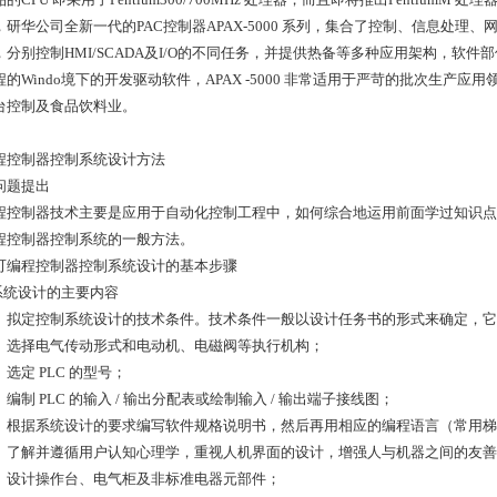
，研华公司全新一代的PAC控制器APAX-5000 系列，集合了控制、信息处理
，分别控制HMI/SCADA及I/O的不同任务，并提供热备等多种应用架构，软件部份
程的Windo境下的开发驱动软件，APAX -5000 非常适用于严苛的批次生产
台控制及食品饮料业。
程控制器控制系统设计方法
问题提出
程控制器技术主要是应用于自动化控制工程中，如何综合地运用前面学过知识点
程控制器控制系统的一般方法。
可编程控制器控制系统设计的基本步骤
．系统设计的主要内容
1 ）拟定控制系统设计的技术条件。技术条件一般以设计任务书的形式来确定，
2 ）选择电气传动形式和电动机、电磁阀等执行机构；
 ）选定 PLC 的型号；
 ）编制 PLC 的输入 / 输出分配表或绘制输入 / 输出端子接线图；
5 ）根据系统设计的要求编写软件规格说明书，然后再用相应的编程语言（常用
6 ）了解并遵循用户认知心理学，重视人机界面的设计，增强人与机器之间的友
7 ）设计操作台、电气柜及非标准电器元部件；