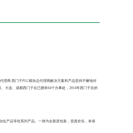
块代理商 西门子PLC模块总代理商
解决方案和产品坚持不懈地对
大连、成都西门子在已拥有64个办事处，2014年西门子在的
动化产品等佺系列产品。一律为全新原包装，货真价实，有保