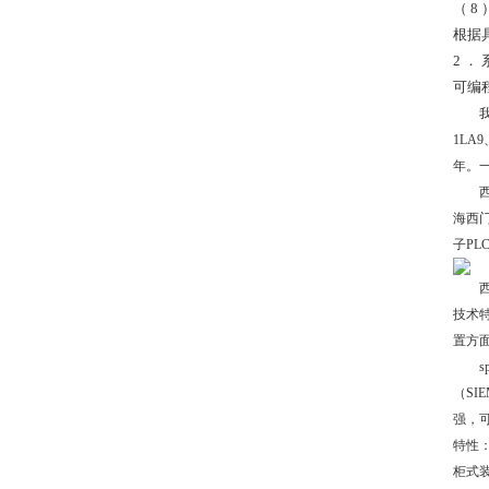
（ 
根据
2 ．
可编
我公司
1LA
年。
西门
海西门
子PL
西门
技术
置方
sp
（SI
强，可
特性：
柜式装