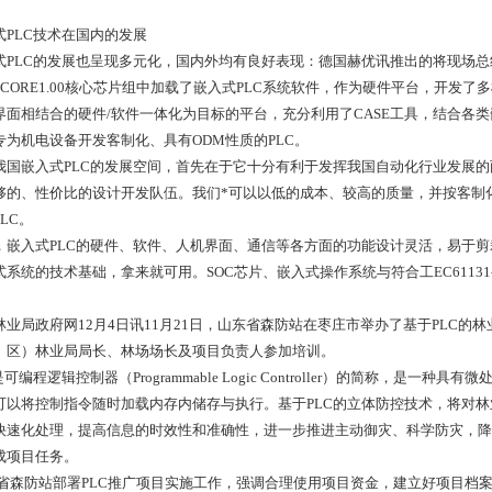
式PLC技术在国内的发展
式PLC的发展也呈现多元化，国内外均有良好表现：德国赫优讯推出的将现场总
SYCORE1.00核心芯片组中加载了嵌入式PLC系统软件，作为硬件平台，开发了
界面相结合的硬件/软件一体化为目标的平台，充分利用了CASE工具，结合各
专为机电设备开发客制化、具有ODM性质的PLC。
我国嵌入式PLC的发展空间，首先在于它十分有利于发挥我国自动化行业发展
够的、性价比的设计开发队伍。我们*可以以低的成本、较高的质量，并按客制
LC。
，嵌入式PLC的硬件、软件、人机界面、通信等各方面的功能设计灵活，易于剪
式系统的技术基础，拿来就可用。SOC芯片、嵌入式操作系统与符合工EC6113
。
林业局政府网12月4日讯11月21日，山东省森防站在枣庄市举办了基于PLC
、区）林业局局长、林场场长及项目负责人参加培训。
是可编程逻辑控制器（Programmable Logic Controller）的简称，
可以将控制指令随时加载内存内储存与执行。基于PLC的立体防控技术，将对
快速化处理，提高信息的时效性和准确性，进一步推进主动御灾、科学防灾，降
成项目任务。
省森防站部署PLC推广项目实施工作，强调合理使用项目资金，建立好项目档案