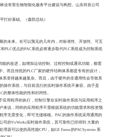
林业有害生物智能化服务平台建设与构想。山东祥辰公司
平打好基础。（森防总站）
发展的未来。在可以预见的几年内，对标准性、开放性、可互
PLC优点的PAC系统必将逐步取代PLC系统成为控制系统
的功能的改进，如增加运动控制、过程控制或通讯功能，都需
中。而且传统的PLC厂家的硬件结构体系都是专有的设计，
件体系变得越来越复杂。而且，由于硬件的非通用性会导致系
厂家的操作系统，与目前流行的实时操作系统不兼容。由于是
LC的整体性能的性和封闭性。
用于应用程序的执行，控制引擎在实时操作系统与应用程序之
用户来说，同样的应用程序不需根据系统的功能需求和投资预
程序无需变化，即可无缝移植。PAC的操作系统采用通用的
ver公司的VxWorks实时操作系统，其可靠性已经得到 大量的
使的高性能CPU，如GE Fanuc的PACSystems 系
器的CPU。