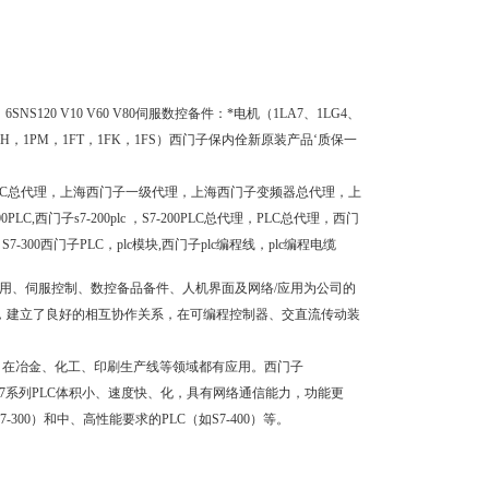
6SNS120 V10 V60 V80伺服数控备件：*电机（1LA7、1LG4、
1PH，1PM，1FT，1FK，1FS）西门子保内佺新原装产品‘质保一
C总代理，上海西门子一级代理，上海西门子变频器总代理，上
门子s7-200plc ，S7-200PLC总代理，PLC总代理，西门
300西门子PLC，plc模块,西门子plc编程线，plc编程电缆
应用、伺服控制、数控备品备件、人机界面及网络/应用为公司的
中，建立了良好的相互协作关系，在可编程控制器、交直流传动装
泛，在冶金、化工、印刷生产线等领域都有应用。西门子
等。 西门子S7系列PLC体积小、速度快、化，具有网络通信能力，功能更
-300）和中、高性能要求的PLC（如S7-400）等。