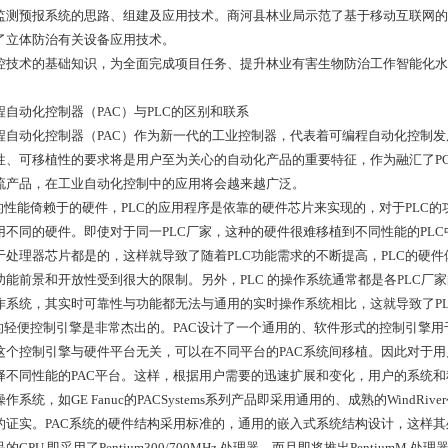
监测预报系统的思路、组建及应用技术。商河县林业局示范了基于移动互联网的
了立体防治有关设备应用技术。
控技术的基础知识，为全面完成项目任务、提升林业有害生物防治工作智能化水
程自动化控制器（PAC）与PLC的区别和联系
程自动化控制器（PAC）作为新一代的工业控制器，代表着可编程自动化控制
性、可移植性的要求将是用户至为关心的自动化产品的重要特征，作为融汇了PC和
流产品，在工业自动化控制中的应用将会越来越广泛。
C的性能倚赖于的硬件，PLC的应用程序是依靠的硬件芯片来实现的，对于PLC
用不同的硬件。即使对于同一PLC厂家，这种的硬件很难移植到不同性能的PLC
于处理器芯片都是的，这样就导致了随着PLC功能需求的不断提高，PLC的硬
功能前景和开放性受到很大的限制。另外，PLC 的操作系统通常都是各PLC
作系统，其实时可靠性与功能都无法与通用的实时操作系统相比，这就导致了P
C的轻便控制引擎是非常杰出的。PAC设计了一个通用的、软件形式的控制引擎
这个控制引擎与硬件平台无关，可以在不同平台的PAC系统间移植。因此对于
择不同性能的PAC平台。这样，根据用户需要的迅速扩展和变化，用户的系统和
作系统，如GE Fanuc的PACSystems系列产品即采用通用的、成熟的WindRi
证实。PAC系统的硬件结构采用标准的，通用的嵌入式系统结构设计，这样其处理器可以
的CPU 即采用了Pentium300/700MHz 处理器，而且即将推出PentiumM 处理