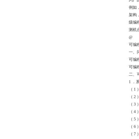
例如
架构
级编
测机
@
可编
一、
可编
可编
二、
1 
（ 
（ 
（ 3
（ 4
（ 
（ 
（ 