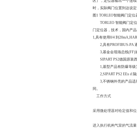
区），定位器输出一个连续
时，实际阀门位置到达设定
图1 TORLEO智能阀门定
TORLEO 智能阀门定位器
门定位器，技术，国内产品
1,具有使用0/4 到20mA,H
2,具有PROFIBUS-PA 通
3,基金会现场总线(FF)
SIPART PS2德国原装
1,基型产品有防爆等级为EE
2,SIPART PS2 E
3,不锈钢外壳的产品适用于
同。
工作方式
采用微处理器对给定值和
进入执行机构气室的气流