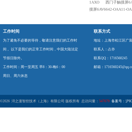
1AXO
西门子触摸屏6AV6
摸屏6AV6642-OAA11-OA
工作时间
联系方式
为了避免不必要的等待，敬请注意我们的工作时
地址：上海市松江区广富
间 。以下是我们的正常工作时间，中国大陆法定
联系人：占亦
节假日除外。
联系QQ：1716560245
工作时间：周一至周五 早8：30-晚6：00
邮箱：1716560245@qq.c
周日、周六休息
©2026 浔之漫智控技术（上海）有限公司 版权所有 总访问量：
547679
备案号：沪ICP