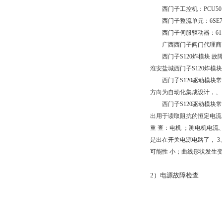
西门子工控机：PCU50、P
西门子整流单元：6SE7
西门子伺服驱动器：611U、6S
广西西门子阀门代理商
西门子S120炸模块 故障
淮安盐城西门子S120炸模块
西门子S120驱动模块常见
方向为自动化集成设计，、
西门子S120驱动模块常见
出用于读取阻抗的恒定电流？
重 查：电机 ；测电机电流
是出在开关电源电路了， 
可能性 小；曲线形状发生变
2）电源故障检查