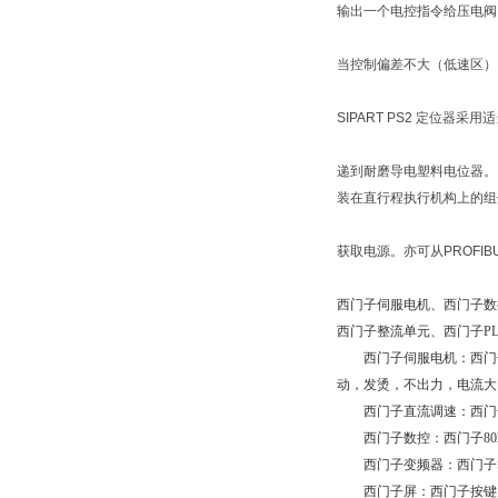
输出一个电控指令给压电
当控制偏差不大（低速区
SIPART PS2 定位器
递到耐磨导电塑料电位器
装在直行程执行机构上的
获取电源。亦可从PROFIBUS
西门子伺服电机、西门子数
西门子整流单元、西门子P
西门子伺服电机：西门子
动，发烫，不出力，电流大
西门子直流调速：西门子6R
西门子数控：西门子802DSL数
西门子变频器：西门子S120
西门子屏：西门子按键屏