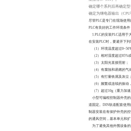
确定哪个系列后再确定型号
确定为继电器输出（CPU可
尽管PLC是专门在现场使
PLC有良好的工作环境条
1.PLC的安装PLC适
在安装PLC时，要避开下列
（1）环境温度超过0~50
（2）相对湿度超过85%
（3）太阳光直接照射；
（4）有腐蚀和易燃的气
（5）有打量铁屑及灰尘
（6）频繁或连续的振动，振动
（7）超过10g（重力加
小型可编程控制器外壳的4
道固定。DIN轨道配套使
制器安装在有保护外壳的控
的通风空间，基本单元和扩
为了避免其他外围设备的电