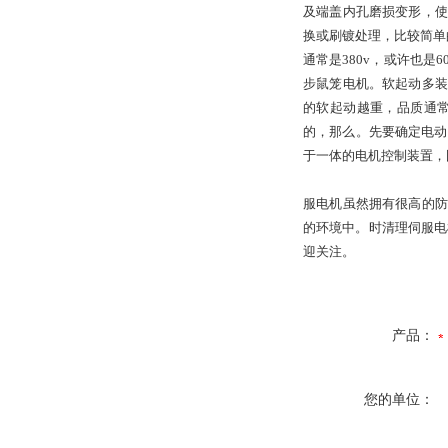
及端盖内孔磨损变形，使
换或刷镀处理，比较简单
通常是380v，或许也
步鼠笼电机。软起动多装
的软起动越重，品质通
的，那么。先要确定电动
于一体的电机控制装置，国外称为
服电机虽然拥有很高的防
的环境中。时清理伺服电
迎关注。
产品：
您的单位：