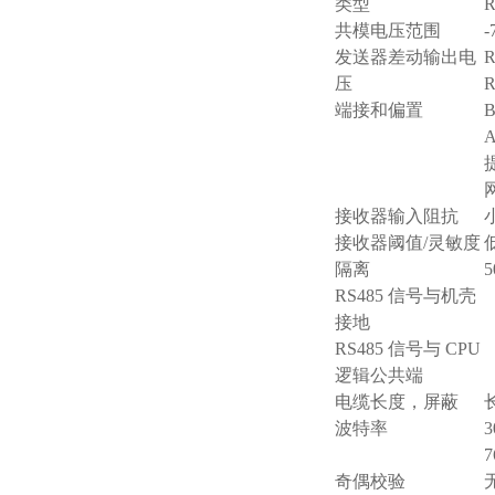
类型
共模电压范围
-
发送器差动输出电
压
端接和偏置
B
A
接收器输入阻抗
接收器阈值/灵敏度
低
隔离
RS485 信号与机壳
接地
RS485 信号与 CPU
逻辑公共端
电缆长度，屏蔽
波特率
3
7
奇偶校验