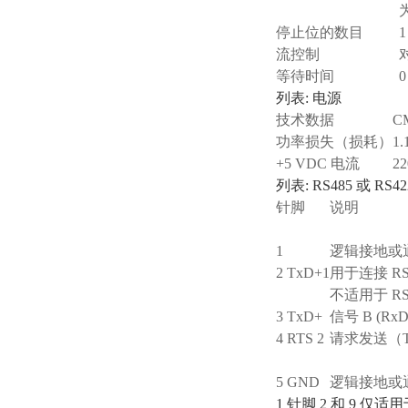
停止位的数目
流控制
等待时间
0
列表: 电源
技术数据
CM
功率损失（损耗）
1.
+5 VDC 电流
2
列表: RS485 或 R
针脚
说明
1
逻辑接地或
2 TxD+
1
用于连接 RS
不适用于 RS
3 TxD+
信号 B (Rx
4 RTS
2
请求发送（T
5 GND
逻辑接地或
1 针脚 2 和 9 仅适